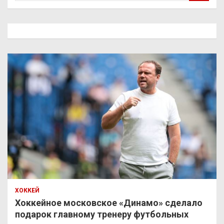
и
с
к
ХОККЕЙ
Хоккейное московское «Динамо» сделало
подарок главному тренеру футбольных