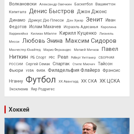
Волкановски
Вашингтон
Александр Овечкин
Баскетбол
Денис Быстров
Джон Джонс
Кэпиталз
Зенит
Динамо
Иван
Дрикус Дю Плесси
Дэн Хукер
Федотов
Ислам Махачев
Исраэль Адесанья
Каролина
Кирилл Куценко
Харрикейнз
Килиан Мбаппе
Лионель
Максим Сидоров
Любовь Энина
Месси
Павел
Манчестер Юнайтед
Марио Фернандес
Матвей Мичков
Ниткин
Реал
РБ Спорт
СБОРНАЯ
РФС
Роберт Уиттакер
Спартак
Тайсон
РОССИИ
Сергей Семак
Стипе Миочич
Филадельфия Флайерз
Фьюри
Фрэнсис
УЕФА
ФИФА
Футбол
ХК ЦСКА
ХК СКА
Нганну
ХК Авангард
Эксклюзив
Яир Родригес
Хоккей