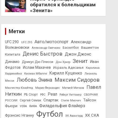
обратился к болельщикам
«Зенита»
Метки
Авто/мотоспорт
Александр
UFC 290
UFC 295
Волкановски
Вашингтон
Александр Овечкин
Баскетбол
Денис Быстров
Джон Джонс
Кэпиталз
Зенит
Динамо
Иван
Дрикус Дю Плесси
Дэн Хукер
Федотов
Ислам Махачев
Исраэль Адесанья
Каролина
Кирилл Куценко
Харрикейнз
Килиан Мбаппе
Лионель
Максим Сидоров
Любовь Энина
Месси
Павел
Манчестер Юнайтед
Марио Фернандес
Матвей Мичков
Ниткин
Реал
РБ Спорт
СБОРНАЯ
РФС
Роберт Уиттакер
Спартак
Тайсон
РОССИИ
Сергей Семак
Стипе Миочич
Филадельфия Флайерз
Фьюри
УЕФА
ФИФА
Футбол
ХК СКА
Фрэнсис Нганну
ХК Авангард