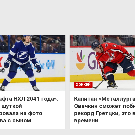
ХОККЕЙ
афта НХЛ 2041 года».
Капитан «Металлурга
 шуткой
Овечкин сможет поб
ровала на фото
рекорд Гретцки, это 
ва с сыном
времени