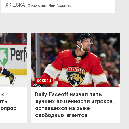
ХК ЦСКА
Эксклюзив
Яир Родригес
ХОККЕЙ
»:
Daily Faceoff назвал пять
ить
лучших по ценности игроков,
вопрос
оставшихся на рыке
свободных агентов