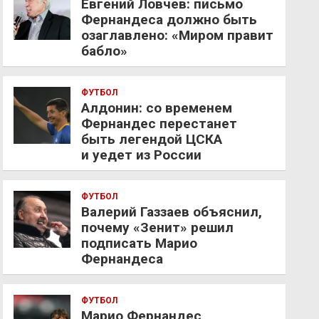
Евгений Ловчев: письмо
Фернандеса должно быть
озаглавлено: «Миром правит
бабло»
ФУТБОЛ
Алдонин: со временем
Фернандес перестанет
быть легендой ЦСКА
и уедет из России
ФУТБОЛ
Валерий Газзаев объяснил,
почему «Зенит» решил
подписать Марио
Фернандеса
ФУТБОЛ
Марио Фернандес