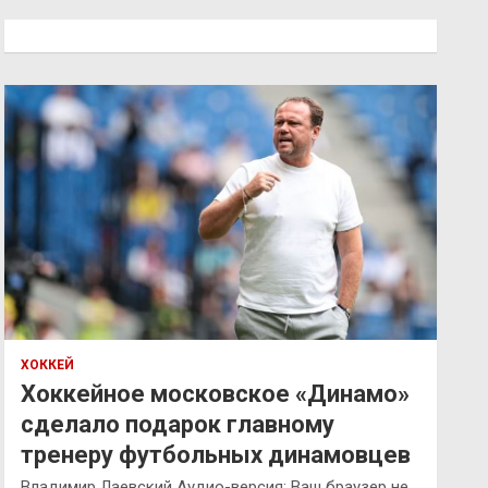
с
к
ХОККЕЙ
Хоккейное московское «Динамо»
сделало подарок главному
тренеру футбольных динамовцев
Владимир Лаевский Аудио-версия: Ваш браузер не