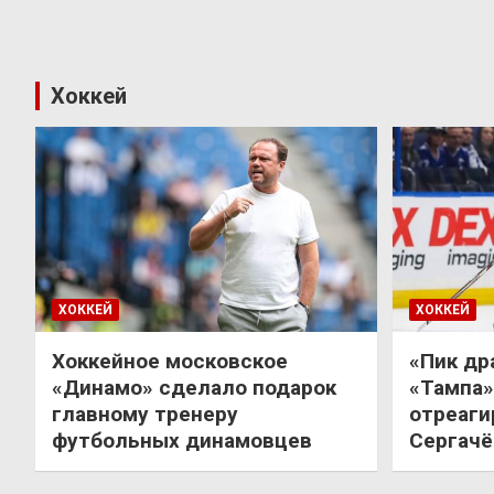
Хоккей
ХОККЕЙ
ХОККЕЙ
Хоккейное московское
«Пик др
«Динамо» сделало подарок
«Тампа»
главному тренеру
отреаги
футбольных динамовцев
Сергачё