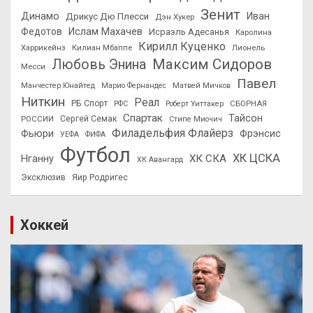
Зенит
Динамо
Иван
Дрикус Дю Плесси
Дэн Хукер
Федотов
Ислам Махачев
Исраэль Адесанья
Каролина
Кирилл Куценко
Харрикейнз
Килиан Мбаппе
Лионель
Максим Сидоров
Любовь Энина
Месси
Павел
Манчестер Юнайтед
Марио Фернандес
Матвей Мичков
Ниткин
Реал
РБ Спорт
СБОРНАЯ
РФС
Роберт Уиттакер
Спартак
Тайсон
РОССИИ
Сергей Семак
Стипе Миочич
Филадельфия Флайерз
Фьюри
Фрэнсис
УЕФА
ФИФА
Футбол
ХК ЦСКА
ХК СКА
Нганну
ХК Авангард
Эксклюзив
Яир Родригес
Хоккей