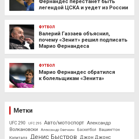
Фернандес перестанет быть
легендой ЦСКА и уедет из России
ФУТБОЛ
Валерий Газзаев объяснил,
почему «Зенит» решил подписать
Марио Фернандеса
ФУТБОЛ
Марио Фернандес обратился
к болельщикам «Зенита»
Метки
Авто/мотоспорт
Александр
UFC 290
UFC 295
Волкановски
Вашингтон
Александр Овечкин
Баскетбол
Денис Быстров
Джон Джонс
Кэпиталз