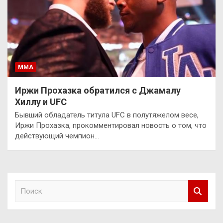
ММА
Иржи Прохазка обратился с Джамалу
Хиллу и UFC
Бывший обладатель титула UFC в полутяжелом весе,
Иржи Прохазка, прокомментировал новость о том, что
действующий чемпион…
П
о
и
с