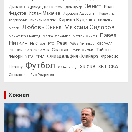
Зенит
Динамо
Иван
Дрикус Дю Плесси
Дэн Хукер
Федотов
Ислам Махачев
Исраэль Адесанья
Каролина
Кирилл Куценко
Харрикейнз
Килиан Мбаппе
Лионель
Максим Сидоров
Любовь Энина
Месси
Павел
Манчестер Юнайтед
Марио Фернандес
Матвей Мичков
Ниткин
Реал
РБ Спорт
СБОРНАЯ
РФС
Роберт Уиттакер
Спартак
Тайсон
РОССИИ
Сергей Семак
Стипе Миочич
Филадельфия Флайерз
Фьюри
Фрэнсис
УЕФА
ФИФА
Футбол
ХК ЦСКА
ХК СКА
Нганну
ХК Авангард
Эксклюзив
Яир Родригес
Хоккей