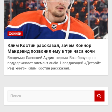
ХОККЕЙ
Клим Костин рассказал, зачем Коннор
Макдэвид позвонил ему в три часа ночи
Владимир Лаевский Аудио-версия: Ваш браузер не
поддерживает элемент audio. Нападающий «Детройт
Ред Уингз» Клим Костин рассказал…
П
о
и
с