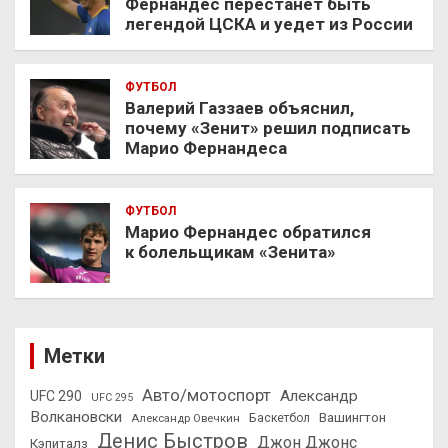
Фернандес перестанет быть
легендой ЦСКА и уедет из России
ФУТБОЛ
Валерий Газзаев объяснил,
почему «Зенит» решил подписать
Марио Фернандеса
ФУТБОЛ
Марио Фернандес обратился
к болельщикам «Зенита»
Метки
Авто/мотоспорт
Александр
UFC 290
UFC 295
Волкановски
Вашингтон
Александр Овечкин
Баскетбол
Денис Быстров
Джон Джонс
Кэпиталз