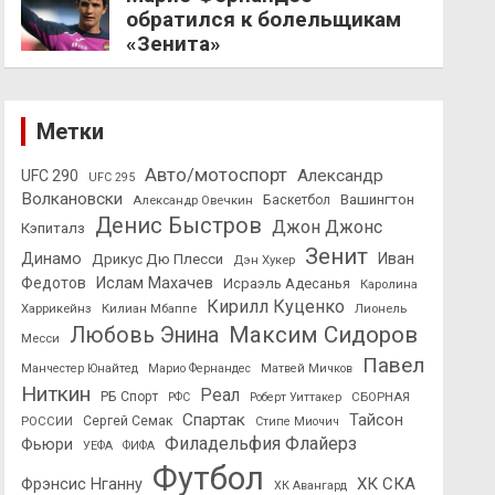
обратился к болельщикам
«Зенита»
Метки
Авто/мотоспорт
Александр
UFC 290
UFC 295
Волкановски
Вашингтон
Александр Овечкин
Баскетбол
Денис Быстров
Джон Джонс
Кэпиталз
Зенит
Динамо
Иван
Дрикус Дю Плесси
Дэн Хукер
Федотов
Ислам Махачев
Исраэль Адесанья
Каролина
Кирилл Куценко
Харрикейнз
Килиан Мбаппе
Лионель
Максим Сидоров
Любовь Энина
Месси
Павел
Манчестер Юнайтед
Марио Фернандес
Матвей Мичков
Ниткин
Реал
РБ Спорт
СБОРНАЯ
РФС
Роберт Уиттакер
Спартак
Тайсон
РОССИИ
Сергей Семак
Стипе Миочич
Филадельфия Флайерз
Фьюри
УЕФА
ФИФА
Футбол
ХК СКА
Фрэнсис Нганну
ХК Авангард