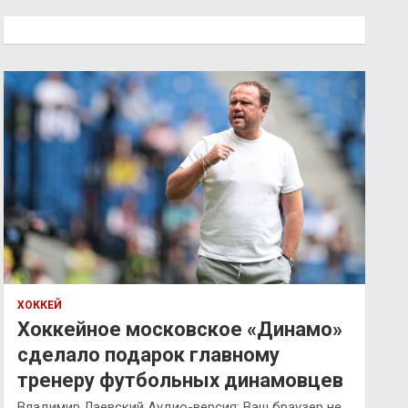
с
к
ХОККЕЙ
Хоккейное московское «Динамо»
сделало подарок главному
тренеру футбольных динамовцев
Владимир Лаевский Аудио-версия: Ваш браузер не