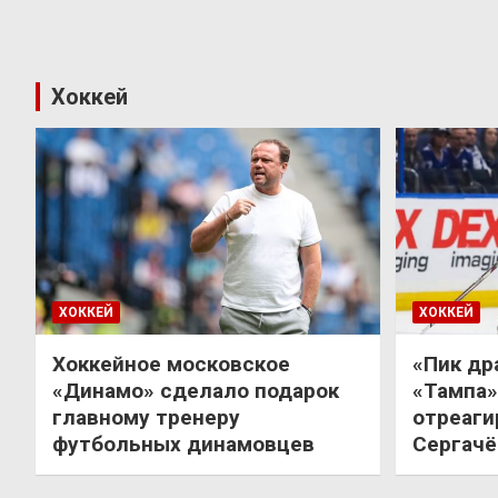
Хоккей
ХОККЕЙ
ХОККЕЙ
Хоккейное московское
«Пик др
«Динамо» сделало подарок
«Тампа»
главному тренеру
отреаги
футбольных динамовцев
Сергачё