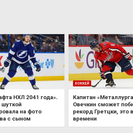
ХОККЕЙ
афта НХЛ 2041 года».
Капитан «Металлурга
 шуткой
Овечкин сможет поб
ровала на фото
рекорд Гретцки, это 
ва с сыном
времени