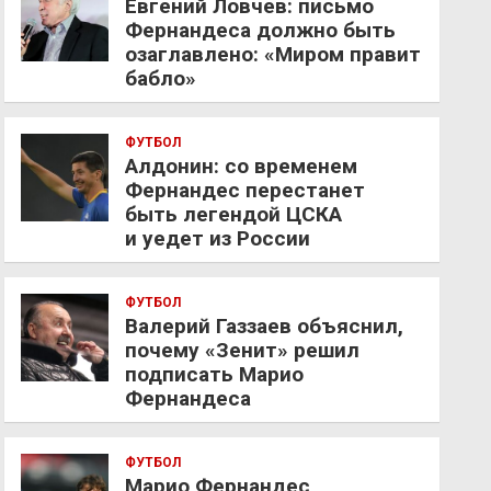
Евгений Ловчев: письмо
Фернандеса должно быть
озаглавлено: «Миром правит
бабло»
ФУТБОЛ
Алдонин: со временем
Фернандес перестанет
быть легендой ЦСКА
и уедет из России
ФУТБОЛ
Валерий Газзаев объяснил,
почему «Зенит» решил
подписать Марио
Фернандеса
ФУТБОЛ
Марио Фернандес