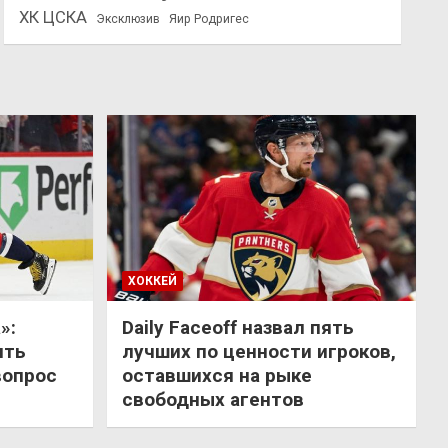
ХК ЦСКА
Эксклюзив
Яир Родригес
ХОККЕЙ
»:
Daily Faceoff назвал пять
ить
лучших по ценности игроков,
вопрос
оставшихся на рыке
свободных агентов