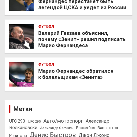
Фернандес перестанет быть
легендой ЦСКА и уедет из России
ФУТБОЛ
Валерий Газзаев объяснил,
почему «Зенит» решил подписать
Марио Фернандеса
ФУТБОЛ
Марио Фернандес обратился
к болельщикам «Зенита»
Метки
Авто/мотоспорт
Александр
UFC 290
UFC 295
Волкановски
Вашингтон
Александр Овечкин
Баскетбол
Денис Быстров
Джон Джонс
Кэпиталз