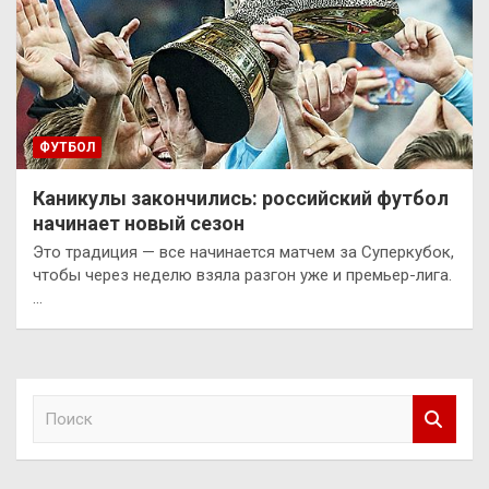
ФУТБОЛ
Каникулы закончились: российский футбол
начинает новый сезон
Это традиция — все начинается матчем за Суперкубок,
чтобы через неделю взяла разгон уже и премьер-лига.
…
П
о
и
с