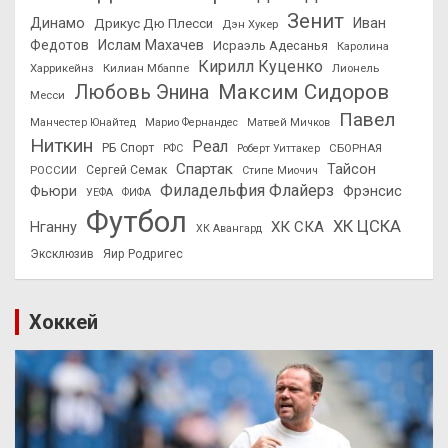
Зенит
Динамо
Иван
Дрикус Дю Плесси
Дэн Хукер
Федотов
Ислам Махачев
Исраэль Адесанья
Каролина
Кирилл Куценко
Харрикейнз
Килиан Мбаппе
Лионель
Максим Сидоров
Любовь Энина
Месси
Павел
Манчестер Юнайтед
Марио Фернандес
Матвей Мичков
Ниткин
Реал
РБ Спорт
СБОРНАЯ
РФС
Роберт Уиттакер
Спартак
Тайсон
РОССИИ
Сергей Семак
Стипе Миочич
Филадельфия Флайерз
Фьюри
Фрэнсис
УЕФА
ФИФА
Футбол
ХК ЦСКА
ХК СКА
Нганну
ХК Авангард
Эксклюзив
Яир Родригес
Хоккей