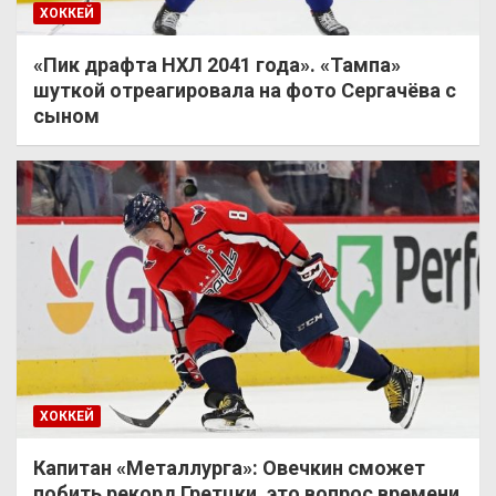
ХОККЕЙ
«Пик драфта НХЛ 2041 года». «Тампа»
шуткой отреагировала на фото Сергачёва с
сыном
ХОККЕЙ
Капитан «Металлурга»: Овечкин сможет
побить рекорд Гретцки, это вопрос времени