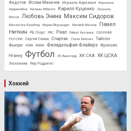
Федотов
Ислам Махачев
Исраэль Адесанья
Каролина
Кирилл Куценко
Харрикейнз
Килиан Мбаппе
Лионель
Максим Сидоров
Любовь Энина
Месси
Павел
Манчестер Юнайтед
Марио Фернандес
Матвей Мичков
Ниткин
Реал
РБ Спорт
СБОРНАЯ
РФС
Роберт Уиттакер
Спартак
Тайсон
РОССИИ
Сергей Семак
Стипе Миочич
Филадельфия Флайерз
Фьюри
Фрэнсис
УЕФА
ФИФА
Футбол
ХК ЦСКА
ХК СКА
Нганну
ХК Авангард
Эксклюзив
Яир Родригес
Хоккей