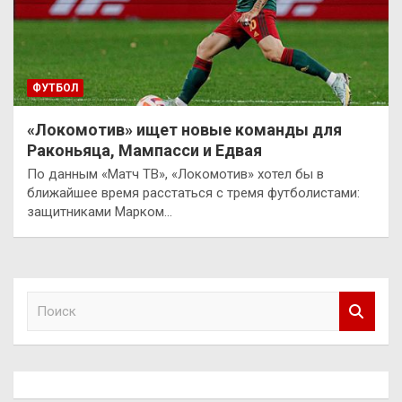
ФУТБОЛ
«Локомотив» ищет новые команды для
Раконьяца, Мампасси и Едвая
По данным «Матч ТВ», «Локомотив» хотел бы в
ближайшее время расстаться с тремя футболистами:
защитниками Марком…
П
о
и
с
к