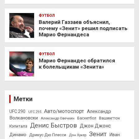
ФУТБОЛ
Валерий Газзаев объяснил,
почему «Зенит» решил подписать
Марио Фернандеса
ФУТБОЛ
Марио Фернандес обратился
к болельщикам «Зенита»
Метки
Авто/мотоспорт
Александр
UFC 290
UFC 295
Волкановски
Вашингтон
Александр Овечкин
Баскетбол
Денис Быстров
Джон Джонс
Кэпиталз
Зенит
Динамо
Иван
Дрикус Дю Плесси
Дэн Хукер