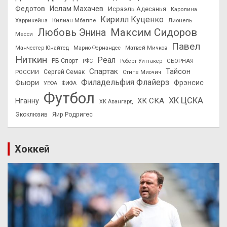
Федотов
Ислам Махачев
Исраэль Адесанья
Каролина
Кирилл Куценко
Харрикейнз
Килиан Мбаппе
Лионель
Максим Сидоров
Любовь Энина
Месси
Павел
Манчестер Юнайтед
Марио Фернандес
Матвей Мичков
Ниткин
Реал
РБ Спорт
СБОРНАЯ
РФС
Роберт Уиттакер
Спартак
Тайсон
РОССИИ
Сергей Семак
Стипе Миочич
Филадельфия Флайерз
Фьюри
Фрэнсис
УЕФА
ФИФА
Футбол
ХК ЦСКА
ХК СКА
Нганну
ХК Авангард
Эксклюзив
Яир Родригес
Хоккей