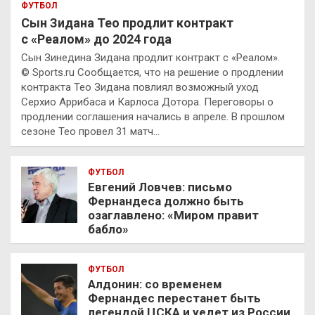
ФУТБОЛ
Сын Зидана Тео продлит контракт
с «Реалом» до 2024 года
Сын Зинедина Зидана продлит контракт с «Реалом».
© Sports.ru Сообщается, что на решение о продлении
контракта Тео Зидана повлиял возможный уход
Серхио Аррибаса и Карлоса Дотора. Переговоры о
продлении соглашения начались в апреле. В прошлом
сезоне Тео провел 31 матч…
ФУТБОЛ
Евгений Ловчев: письмо
Фернандеса должно быть
озаглавлено: «Миром правит
бабло»
ФУТБОЛ
Алдонин: со временем
Фернандес перестанет быть
легендой ЦСКА и уедет из России