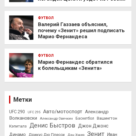
ФУТБОЛ
Валерий Газзаев объяснил,
почему «Зенит» решил подписать
Марио Фернандеса
ФУТБОЛ
Марио Фернандес обратился
к болельщикам «Зенита»
Метки
Авто/мотоспорт
Александр
UFC 290
UFC 295
Волкановски
Вашингтон
Александр Овечкин
Баскетбол
Денис Быстров
Джон Джонс
Кэпиталз
Зенит
Динамо
Иван
Дрикус Дю Плесси
Дэн Хукер