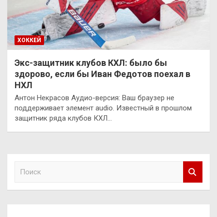
ХОККЕЙ
Экс-защитник клубов КХЛ: было бы
здорово, если бы Иван Федотов поехал в
НХЛ
Антон Некрасов Аудио-версия: Ваш браузер не
поддерживает элемент audio. Известный в прошлом
защитник ряда клубов КХЛ…
П
о
и
с
к