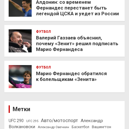
Алдонин: со временем
Фернандес перестанет быть
легендой ЦСКА и уедет из России
ФУТБОЛ
Валерий Газзаев объяснил,
почему «Зенит» решил подписать
Марио Фернандеса
ФУТБОЛ
Марио Фернандес обратился
к болельщикам «Зенита»
Метки
Авто/мотоспорт
Александр
UFC 290
UFC 295
Волкановски
Вашингтон
Александр Овечкин
Баскетбол