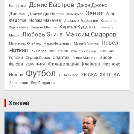
Денис Быстров
Джон Джонс
Кэпиталз
Зенит
Динамо
Иван
Дрикус Дю Плесси
Дэн Хукер
Федотов
Ислам Махачев
Исраэль Адесанья
Каролина
Кирилл Куценко
Харрикейнз
Килиан Мбаппе
Лионель
Максим Сидоров
Любовь Энина
Месси
Павел
Манчестер Юнайтед
Марио Фернандес
Матвей Мичков
Ниткин
Реал
РБ Спорт
СБОРНАЯ
РФС
Роберт Уиттакер
Спартак
Тайсон
РОССИИ
Сергей Семак
Стипе Миочич
Филадельфия Флайерз
Фьюри
Фрэнсис
УЕФА
ФИФА
Футбол
ХК ЦСКА
ХК СКА
Нганну
ХК Авангард
Эксклюзив
Яир Родригес
Хоккей