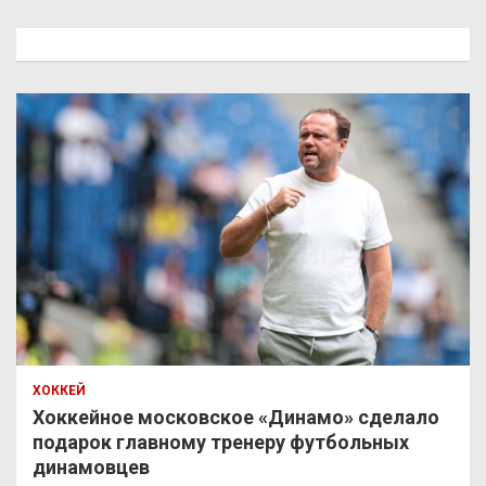
с
к
ХОККЕЙ
Хоккейное московское «Динамо» сделало
подарок главному тренеру футбольных
динамовцев