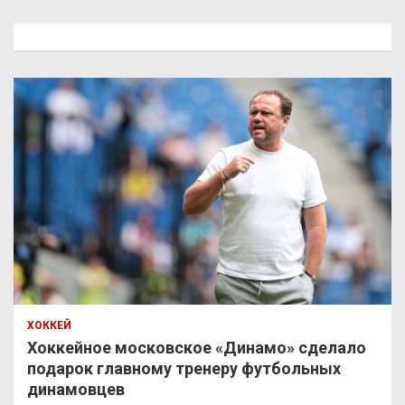
с
к
ХОККЕЙ
Хоккейное московское «Динамо» сделало
подарок главному тренеру футбольных
динамовцев