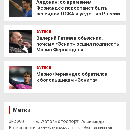
Алдонин: со временем
Фернандес перестанет быть
легендой ЦСКА и уедет из России
ФУТБОЛ
Валерий Газзаев объяснил,
почему «Зенит» решил подписать
Марио Фернандеса
ФУТБОЛ
Марио Фернандес обратился
к болельщикам «Зенита»
Метки
Авто/мотоспорт
Александр
UFC 290
UFC 295
Волкановски
Вашингтон
Александр Овечкин
Баскетбол