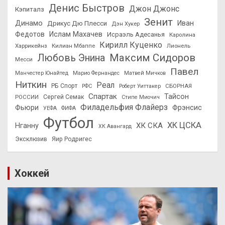
Денис Быстров
Джон Джонс
Кэпиталз
Зенит
Динамо
Иван
Дрикус Дю Плесси
Дэн Хукер
Федотов
Ислам Махачев
Исраэль Адесанья
Каролина
Кирилл Куценко
Харрикейнз
Килиан Мбаппе
Лионель
Максим Сидоров
Любовь Энина
Месси
Павел
Манчестер Юнайтед
Марио Фернандес
Матвей Мичков
Ниткин
Реал
РБ Спорт
СБОРНАЯ
РФС
Роберт Уиттакер
Спартак
Тайсон
РОССИИ
Сергей Семак
Стипе Миочич
Филадельфия Флайерз
Фьюри
Фрэнсис
УЕФА
ФИФА
Футбол
ХК ЦСКА
ХК СКА
Нганну
ХК Авангард
Эксклюзив
Яир Родригес
Хоккей