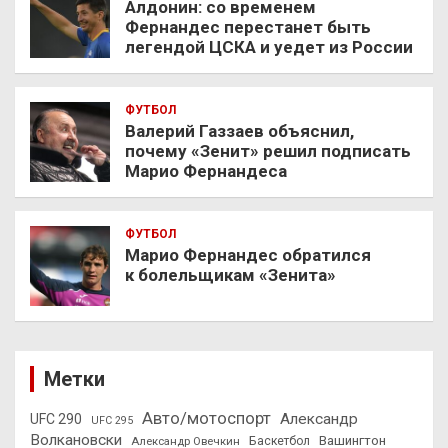
Алдонин: со временем
Фернандес перестанет быть
легендой ЦСКА и уедет из России
ФУТБОЛ
Валерий Газзаев объяснил,
почему «Зенит» решил подписать
Марио Фернандеса
ФУТБОЛ
Марио Фернандес обратился
к болельщикам «Зенита»
Метки
Авто/мотоспорт
Александр
UFC 290
UFC 295
Волкановски
Вашингтон
Александр Овечкин
Баскетбол