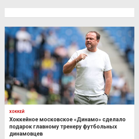
с
к
ХОККЕЙ
Хоккейное московское «Динамо» сделало
подарок главному тренеру футбольных
динамовцев