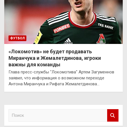
ФУТБОЛ
«Локомотив» не будет продавать
Миранчука и Жемалетдинова, игроки
важны для команды
Глава пресс-службы "Локомотива" Артем Загуменнов
заявил, что информация о возможном переходе
Антона Миранчука и Рифата Жемалетдинова…
П
о
и