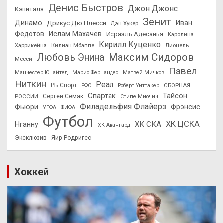
Денис Быстров
Джон Джонс
Кэпиталз
Зенит
Динамо
Иван
Дрикус Дю Плесси
Дэн Хукер
Федотов
Ислам Махачев
Исраэль Адесанья
Каролина
Кирилл Куценко
Харрикейнз
Килиан Мбаппе
Лионель
Максим Сидоров
Любовь Энина
Месси
Павел
Манчестер Юнайтед
Марио Фернандес
Матвей Мичков
Ниткин
Реал
РБ Спорт
СБОРНАЯ
РФС
Роберт Уиттакер
Спартак
Тайсон
РОССИИ
Сергей Семак
Стипе Миочич
Филадельфия Флайерз
Фьюри
Фрэнсис
УЕФА
ФИФА
Футбол
ХК ЦСКА
ХК СКА
Нганну
ХК Авангард
Эксклюзив
Яир Родригес
Хоккей