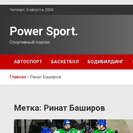
Перейти
Четверг, 6 августа, 2026
к
содержимому
Power Sport.
Спортивный портал.
АВТОСПОРТ
БАСКЕТБОЛ
БОДИБИЛДИНГ
Главная
Ринат Баширов
Метка:
Ринат Баширов