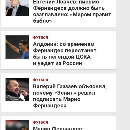
Евгений Ловчев: письмо
Фернандеса должно быть
озаглавлено: «Миром правит
бабло»
ФУТБОЛ
Алдонин: со временем
Фернандес перестанет
быть легендой ЦСКА
и уедет из России
ФУТБОЛ
Валерий Газзаев объяснил,
почему «Зенит» решил
подписать Марио
Фернандеса
ФУТБОЛ
Марио Фернандес