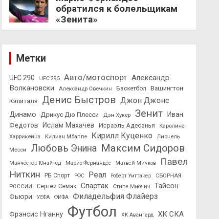
обратился к болельщикам
«Зенита»
Метки
Авто/мотоспорт
Александр
UFC 290
UFC 295
Волкановски
Вашингтон
Александр Овечкин
Баскетбол
Денис Быстров
Джон Джонс
Кэпиталз
Зенит
Динамо
Иван
Дрикус Дю Плесси
Дэн Хукер
Федотов
Ислам Махачев
Исраэль Адесанья
Каролина
Кирилл Куценко
Харрикейнз
Килиан Мбаппе
Лионель
Максим Сидоров
Любовь Энина
Месси
Павел
Манчестер Юнайтед
Марио Фернандес
Матвей Мичков
Ниткин
Реал
РБ Спорт
СБОРНАЯ
РФС
Роберт Уиттакер
Спартак
Тайсон
РОССИИ
Сергей Семак
Стипе Миочич
Филадельфия Флайерз
Фьюри
УЕФА
ФИФА
Футбол
ХК СКА
Фрэнсис Нганну
ХК Авангард