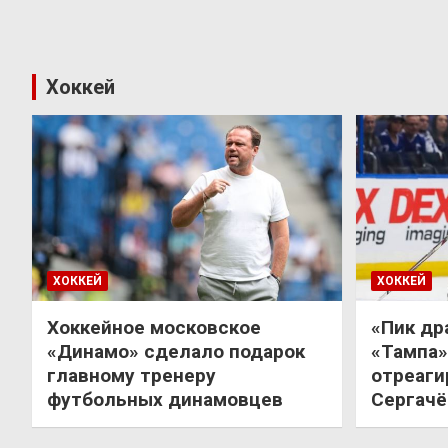
Хоккей
ХОККЕЙ
ХОККЕЙ
Хоккейное московское
«Пик др
«Динамо» сделало подарок
«Тампа»
главному тренеру
отреаги
футбольных динамовцев
Сергачё