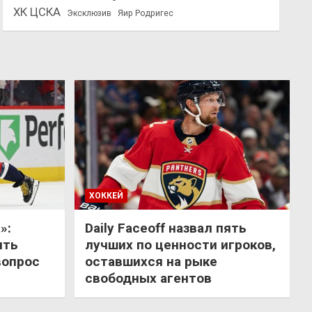
ХК ЦСКА
Эксклюзив
Яир Родригес
ХОККЕЙ
»:
Daily Faceoff назвал пять
ить
лучших по ценности игроков,
вопрос
оставшихся на рыке
свободных агентов