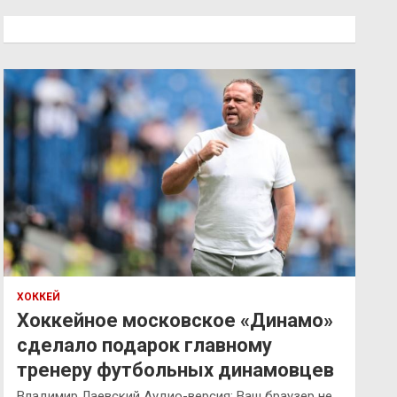
с
к
ХОККЕЙ
Хоккейное московское «Динамо»
сделало подарок главному
тренеру футбольных динамовцев
Владимир Лаевский Аудио-версия: Ваш браузер не