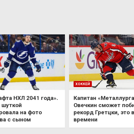
ХОККЕЙ
афта НХЛ 2041 года».
Капитан «Металлурга
 шуткой
Овечкин сможет поб
ровала на фото
рекорд Гретцки, это 
ва с сыном
времени