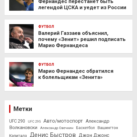
Фернандес перестанет быть
легендой ЦСКА и уедет из России
ФУТБОЛ
Валерий Газзаев объяснил,
почему «Зенит» решил подписать
Марио Фернандеса
ФУТБОЛ
Марио Фернандес обратился
к болельщикам «Зенита»
Метки
Авто/мотоспорт
Александр
UFC 290
UFC 295
Волкановски
Вашингтон
Александр Овечкин
Баскетбол
Денис Быстров
Джон Джонс
Кэпиталз