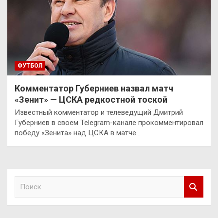
ФУТБОЛ
Комментатор Губерниев назвал матч
«Зенит» — ЦСКА редкостной тоской
Известный комментатор и телеведущий Дмитрий
Губерниев в своем Telegram-канале прокомментировал
победу «Зенита» над ЦСКА в матче…
П
о
и
с