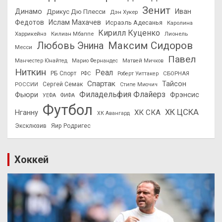
Зенит
Динамо
Иван
Дрикус Дю Плесси
Дэн Хукер
Федотов
Ислам Махачев
Исраэль Адесанья
Каролина
Кирилл Куценко
Харрикейнз
Килиан Мбаппе
Лионель
Максим Сидоров
Любовь Энина
Месси
Павел
Манчестер Юнайтед
Марио Фернандес
Матвей Мичков
Ниткин
Реал
РБ Спорт
СБОРНАЯ
РФС
Роберт Уиттакер
Спартак
Тайсон
РОССИИ
Сергей Семак
Стипе Миочич
Филадельфия Флайерз
Фьюри
Фрэнсис
УЕФА
ФИФА
Футбол
ХК ЦСКА
ХК СКА
Нганну
ХК Авангард
Эксклюзив
Яир Родригес
Хоккей