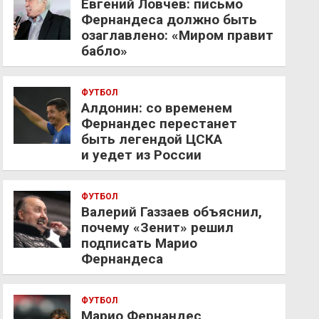
Евгений Ловчев: письмо
Фернандеса должно быть
озаглавлено: «Миром правит
бабло»
ФУТБОЛ
Алдонин: со временем
Фернандес перестанет
быть легендой ЦСКА
и уедет из России
ФУТБОЛ
Валерий Газзаев объяснил,
почему «Зенит» решил
подписать Марио
Фернандеса
ФУТБОЛ
Марио Фернандес