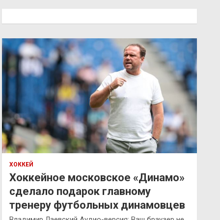
с
к
ХОККЕЙ
Хоккейное московское «Динамо»
сделало подарок главному
тренеру футбольных динамовцев
Владимир Лаевский Аудио-версия: Ваш браузер не