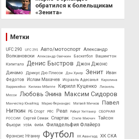
обратился к болельщикам
«Зенита»
Метки
Авто/мотоспорт
Александр
UFC 290
UFC 295
Волкановски
Вашингтон
Александр Овечкин
Баскетбол
Денис Быстров
Джон Джонс
Кэпиталз
Зенит
Динамо
Иван
Дрикус Дю Плесси
Дэн Хукер
Федотов
Ислам Махачев
Исраэль Адесанья
Каролина
Кирилл Куценко
Харрикейнз
Килиан Мбаппе
Лионель
Максим Сидоров
Любовь Энина
Месси
Павел
Манчестер Юнайтед
Марио Фернандес
Матвей Мичков
Ниткин
Реал
РБ Спорт
СБОРНАЯ
РФС
Роберт Уиттакер
Спартак
Тайсон
РОССИИ
Сергей Семак
Стипе Миочич
Филадельфия Флайерз
Фьюри
УЕФА
ФИФА
Футбол
ХК СКА
Фрэнсис Нганну
ХК Авангард