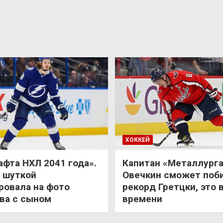
ХОККЕЙ
афта НХЛ 2041 года».
Капитан «Металлурга
 шуткой
Овечкин сможет поб
ровала на фото
рекорд Гретцки, это 
ва с сыном
времени