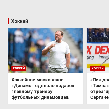
Хоккей
ХОККЕЙ
ХОККЕЙ
Хоккейное московское
«Пик др
«Динамо» сделало подарок
«Тампа»
главному тренеру
отреаги
футбольных динамовцев
Сергачё