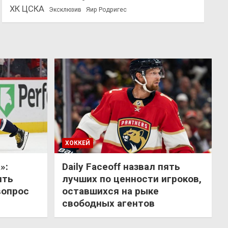
ХК ЦСКА
Эксклюзив
Яир Родригес
ХОККЕЙ
»:
Daily Faceoff назвал пять
ить
лучших по ценности игроков,
вопрос
оставшихся на рыке
свободных агентов