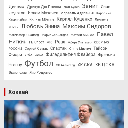
Зенит
Динамо
Иван
Дрикус Дю Плесси
Дэн Хукер
Федотов
Ислам Махачев
Исраэль Адесанья
Каролина
Кирилл Куценко
Харрикейнз
Килиан Мбаппе
Лионель
Максим Сидоров
Любовь Энина
Месси
Павел
Манчестер Юнайтед
Марио Фернандес
Матвей Мичков
Ниткин
Реал
РБ Спорт
СБОРНАЯ
РФС
Роберт Уиттакер
Спартак
Тайсон
РОССИИ
Сергей Семак
Стипе Миочич
Филадельфия Флайерз
Фьюри
Фрэнсис
УЕФА
ФИФА
Футбол
ХК ЦСКА
ХК СКА
Нганну
ХК Авангард
Эксклюзив
Яир Родригес
Хоккей