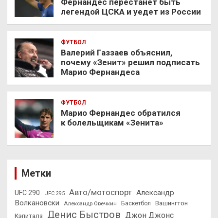
Фернандес перестанет быть
легендой ЦСКА и уедет из России
ФУТБОЛ
Валерий Газзаев объяснил,
почему «Зенит» решил подписать
Марио Фернандеса
ФУТБОЛ
Марио Фернандес обратился
к болельщикам «Зенита»
Метки
Авто/мотоспорт
Александр
UFC 290
UFC 295
Волкановски
Вашингтон
Александр Овечкин
Баскетбол
Денис Быстров
Джон Джонс
Кэпиталз