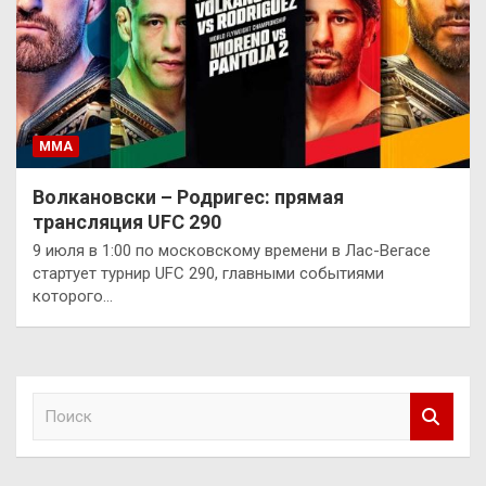
ММА
Волкановски – Родригес: прямая
трансляция UFC 290
9 июля в 1:00 по московскому времени в Лас-Вегасе
стартует турнир UFC 290, главными событиями
которого…
П
о
и
с