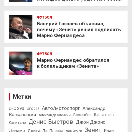
ФУТБОЛ
Валерий Газзаев объяснил,
почему «Зенит» решил подписать
Марио Фернандеса
ФУТБОЛ
Марио Фернандес обратился
к болельщикам «Зенита»
Метки
Авто/мотоспорт
Александр
UFC 290
UFC 295
Волкановски
Вашингтон
Александр Овечкин
Баскетбол
Денис Быстров
Джон Джонс
Кэпиталз
Зенит
Динамо
Иван
Дрикус Дю Плесси
Дэн Хукер