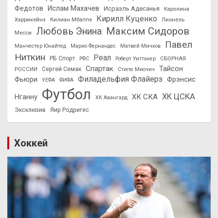
Федотов
Ислам Махачев
Исраэль Адесанья
Каролина
Кирилл Куценко
Харрикейнз
Килиан Мбаппе
Лионель
Максим Сидоров
Любовь Энина
Месси
Павел
Манчестер Юнайтед
Марио Фернандес
Матвей Мичков
Ниткин
Реал
РБ Спорт
СБОРНАЯ
РФС
Роберт Уиттакер
Спартак
Тайсон
РОССИИ
Сергей Семак
Стипе Миочич
Филадельфия Флайерз
Фьюри
Фрэнсис
УЕФА
ФИФА
Футбол
ХК ЦСКА
ХК СКА
Нганну
ХК Авангард
Эксклюзив
Яир Родригес
Хоккей