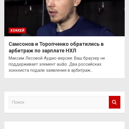
ХОККЕЙ
Самсонов и Торопченко обратились в
арбитраж по зарплате НХЛ
Максим Лесовой Аудио-версия: Ваш браузер не
поддерживает элемент audio. Два российских
хоккеиста подали заявления в арбитраж…
П
о
и
с
к