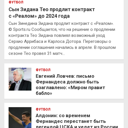
ФУТБОЛ
Сын Зидана Тео продлит контракт
с «Реалом» до 2024 года
Сын Зинедина Зидана продлит контракт с «Реалом».
© Sports.ru Сообщается, что на решение о продлении
контракта Тео Зидана повлиял возможный уход
Серхио Аррибаса и Карлоса Дотора. Переговоры о
продлении соглашения начались в апреле. В прошлом
сезоне Тео провел 31 матч…
ФУТБОЛ
Евгений Ловчев: письмо
Фернандеса должно быть
озаглавлено: «Миром правит
бабло»
ФУТБОЛ
Алдонин: со временем
Фернандес перестанет быть
легендой ЦСКА и уедет из России