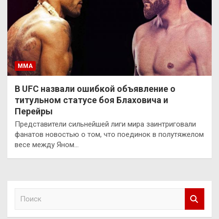
ММА
В UFC назвали ошибкой объявление о
титульном статусе боя Блаховича и
Перейры
Представители сильнейшей лиги мира заинтриговали
фанатов новостью о том, что поединок в полутяжелом
весе между Яном…
П
о
и