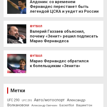
Алдонин: со временем
Фернандес перестанет быть
легендой ЦСКА и уедет из России
ФУТБОЛ
Валерий Газзаев объяснил,
почему «Зенит» решил подписать
Марио Фернандеса
ФУТБОЛ
Марио Фернандес обратился
к болельщикам «Зенита»
Метки
Авто/мотоспорт
Александр
UFC 290
UFC 295
Волкановски
Вашингтон
Александр Овечкин
Баскетбол