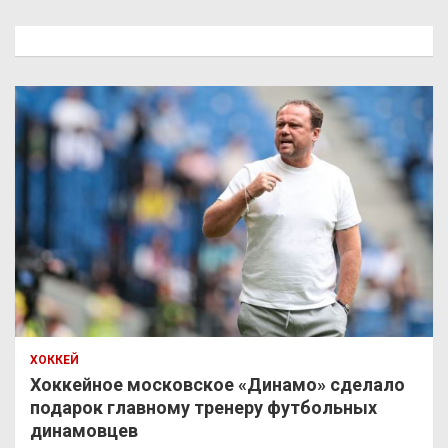
с
к
ХОККЕЙ
Хоккейное московское «Динамо» сделало
подарок главному тренеру футбольных
динамовцев