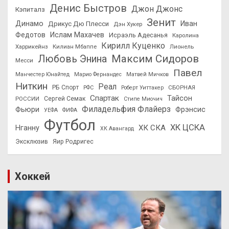
Денис Быстров
Джон Джонс
Кэпиталз
Зенит
Динамо
Иван
Дрикус Дю Плесси
Дэн Хукер
Федотов
Ислам Махачев
Исраэль Адесанья
Каролина
Кирилл Куценко
Харрикейнз
Килиан Мбаппе
Лионель
Максим Сидоров
Любовь Энина
Месси
Павел
Манчестер Юнайтед
Марио Фернандес
Матвей Мичков
Ниткин
Реал
РБ Спорт
СБОРНАЯ
РФС
Роберт Уиттакер
Спартак
Тайсон
РОССИИ
Сергей Семак
Стипе Миочич
Филадельфия Флайерз
Фьюри
Фрэнсис
УЕФА
ФИФА
Футбол
ХК ЦСКА
ХК СКА
Нганну
ХК Авангард
Эксклюзив
Яир Родригес
Хоккей