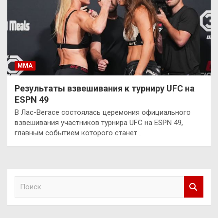
ММА
Результаты взвешивания к турниру UFC на
ESPN 49
В Лас-Вегасе состоялась церемония официального
взвешивания участников турнира UFC на ESPN 49,
главным событием которого станет…
П
о
и
с