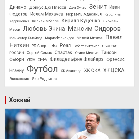
Зенит
Динамо
Иван
Дрикус Дю Плесси
Дэн Хукер
Федотов
Ислам Махачев
Исраэль Адесанья
Каролина
Кирилл Куценко
Харрикейнз
Килиан Мбаппе
Лионель
Максим Сидоров
Любовь Энина
Месси
Павел
Манчестер Юнайтед
Марио Фернандес
Матвей Мичков
Ниткин
Реал
РБ Спорт
СБОРНАЯ
РФС
Роберт Уиттакер
Спартак
Тайсон
РОССИИ
Сергей Семак
Стипе Миочич
Филадельфия Флайерз
Фьюри
Фрэнсис
УЕФА
ФИФА
Футбол
ХК ЦСКА
ХК СКА
Нганну
ХК Авангард
Эксклюзив
Яир Родригес
Хоккей