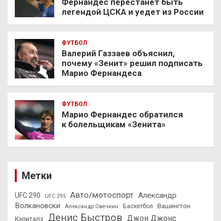
Фернандес перестанет быть
легендой ЦСКА и уедет из России
ФУТБОЛ
Валерий Газзаев объяснил,
почему «Зенит» решил подписать
Марио Фернандеса
ФУТБОЛ
Марио Фернандес обратился
к болельщикам «Зенита»
Метки
Авто/мотоспорт
Александр
UFC 290
UFC 295
Волкановски
Вашингтон
Александр Овечкин
Баскетбол
Денис Быстров
Джон Джонс
Кэпиталз