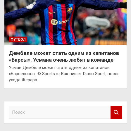
ФУТБОЛ
Дембеле может стать одним из капитанов
«Барсы». Усмана очень любят в команде
Усман Дембеле может стать одним из капитанов
«Барселоны». © Sports.ru Как пишет Diario Sport, после
ухода Жерара…
П
о
и
с