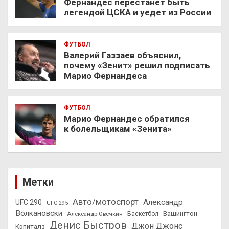
Фернандес перестанет быть
легендой ЦСКА и уедет из России
ФУТБОЛ
Валерий Газзаев объяснил,
почему «Зенит» решил подписать
Марио Фернандеса
ФУТБОЛ
Марио Фернандес обратился
к болельщикам «Зенита»
Метки
Авто/мотоспорт
Александр
UFC 290
UFC 295
Волкановски
Вашингтон
Александр Овечкин
Баскетбол
Денис Быстров
Джон Джонс
Кэпиталз