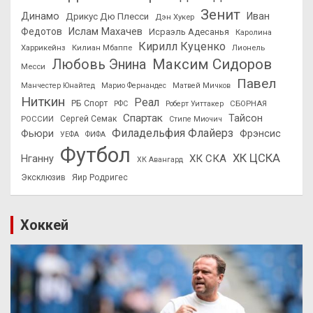
Зенит
Динамо
Иван
Дрикус Дю Плесси
Дэн Хукер
Федотов
Ислам Махачев
Исраэль Адесанья
Каролина
Кирилл Куценко
Харрикейнз
Килиан Мбаппе
Лионель
Максим Сидоров
Любовь Энина
Месси
Павел
Манчестер Юнайтед
Марио Фернандес
Матвей Мичков
Ниткин
Реал
РБ Спорт
СБОРНАЯ
РФС
Роберт Уиттакер
Спартак
Тайсон
РОССИИ
Сергей Семак
Стипе Миочич
Филадельфия Флайерз
Фьюри
Фрэнсис
УЕФА
ФИФА
Футбол
ХК ЦСКА
ХК СКА
Нганну
ХК Авангард
Эксклюзив
Яир Родригес
Хоккей