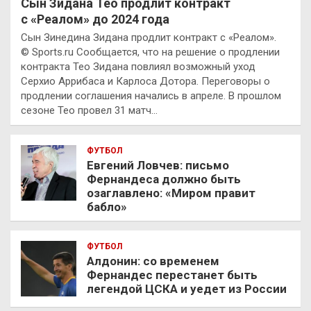
Сын Зидана Тео продлит контракт
с «Реалом» до 2024 года
Сын Зинедина Зидана продлит контракт с «Реалом».
© Sports.ru Сообщается, что на решение о продлении
контракта Тео Зидана повлиял возможный уход
Серхио Аррибаса и Карлоса Дотора. Переговоры о
продлении соглашения начались в апреле. В прошлом
сезоне Тео провел 31 матч…
ФУТБОЛ
Евгений Ловчев: письмо
Фернандеса должно быть
озаглавлено: «Миром правит
бабло»
ФУТБОЛ
Алдонин: со временем
Фернандес перестанет быть
легендой ЦСКА и уедет из России