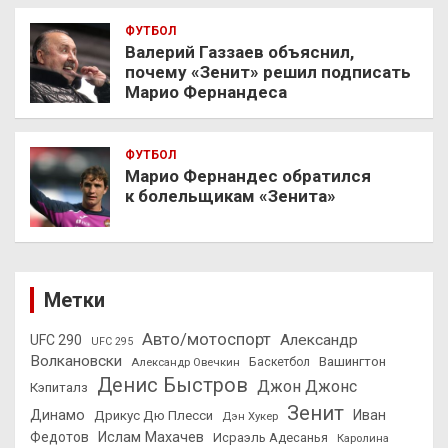
ФУТБОЛ
Валерий Газзаев объяснил,
почему «Зенит» решил подписать
Марио Фернандеса
ФУТБОЛ
Марио Фернандес обратился
к болельщикам «Зенита»
Метки
Авто/мотоспорт
Александр
UFC 290
UFC 295
Волкановски
Вашингтон
Александр Овечкин
Баскетбол
Денис Быстров
Джон Джонс
Кэпиталз
Зенит
Динамо
Иван
Дрикус Дю Плесси
Дэн Хукер
Федотов
Ислам Махачев
Исраэль Адесанья
Каролина