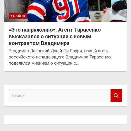
ХОККЕЙ
«Это напряжённо». Агент Тарасенко
высказался о ситуации с новым
контрактом Владимира
Владимир Лаевский Джей Пи Барри, новый агент
российского нападающего Владимира Тарасенко,
поделился мнением о ситуации с…
П
о
и
с
к