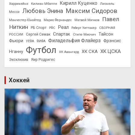
Кирилл Куценко
Харрикейнз
Килиан Мбаппе
Лионель
Максим Сидоров
Любовь Энина
Месси
Павел
Манчестер Юнайтед
Марио Фернандес
Матвей Мичков
Ниткин
Реал
РБ Спорт
СБОРНАЯ
РФС
Роберт Уиттакер
Спартак
Тайсон
РОССИИ
Сергей Семак
Стипе Миочич
Филадельфия Флайерз
Фьюри
Фрэнсис
УЕФА
ФИФА
Футбол
ХК ЦСКА
ХК СКА
Нганну
ХК Авангард
Эксклюзив
Яир Родригес
Хоккей