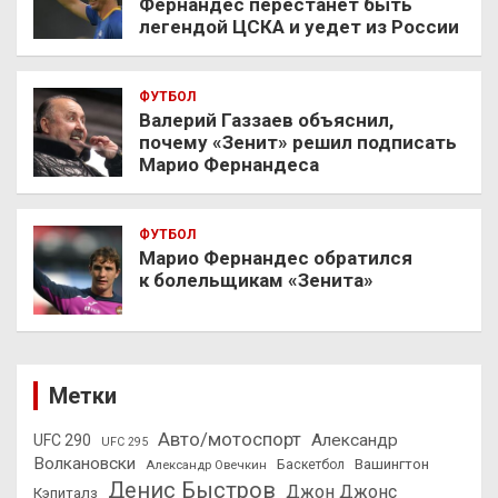
Фернандес перестанет быть
легендой ЦСКА и уедет из России
ФУТБОЛ
Валерий Газзаев объяснил,
почему «Зенит» решил подписать
Марио Фернандеса
ФУТБОЛ
Марио Фернандес обратился
к болельщикам «Зенита»
Метки
Авто/мотоспорт
Александр
UFC 290
UFC 295
Волкановски
Вашингтон
Александр Овечкин
Баскетбол
Денис Быстров
Джон Джонс
Кэпиталз