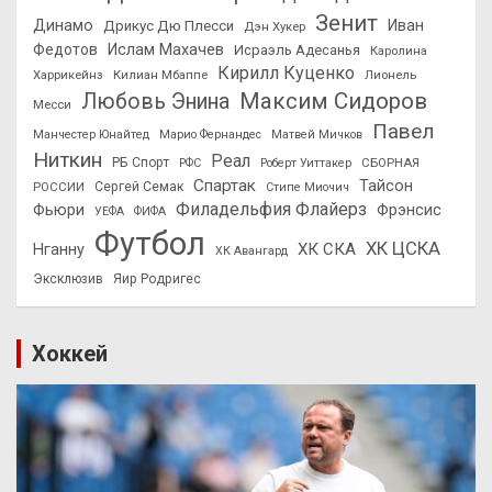
Зенит
Динамо
Иван
Дрикус Дю Плесси
Дэн Хукер
Федотов
Ислам Махачев
Исраэль Адесанья
Каролина
Кирилл Куценко
Харрикейнз
Килиан Мбаппе
Лионель
Максим Сидоров
Любовь Энина
Месси
Павел
Манчестер Юнайтед
Марио Фернандес
Матвей Мичков
Ниткин
Реал
РБ Спорт
СБОРНАЯ
РФС
Роберт Уиттакер
Спартак
Тайсон
РОССИИ
Сергей Семак
Стипе Миочич
Филадельфия Флайерз
Фьюри
Фрэнсис
УЕФА
ФИФА
Футбол
ХК ЦСКА
ХК СКА
Нганну
ХК Авангард
Эксклюзив
Яир Родригес
Хоккей