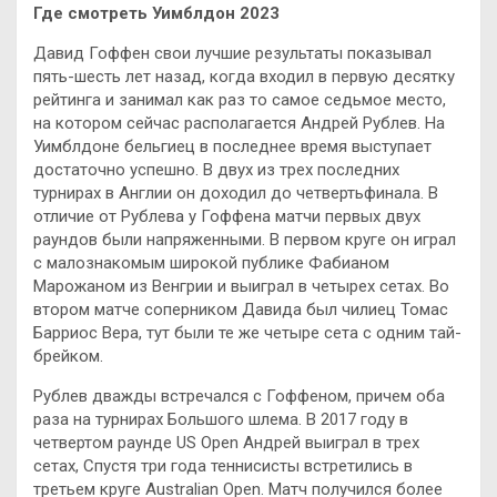
Где смотреть Уимблдон 2023
Давид Гоффен свои лучшие результаты показывал
пять-шесть лет назад, когда входил в первую десятку
рейтинга и занимал как раз то самое седьмое место,
на котором сейчас располагается Андрей Рублев. На
Уимблдоне бельгиец в последнее время выступает
достаточно успешно. В двух из трех последних
турнирах в Англии он доходил до четвертьфинала. В
отличие от Рублева у Гоффена матчи первых двух
раундов были напряженными. В первом круге он играл
с малознакомым широкой публике Фабианом
Марожаном из Венгрии и выиграл в четырех сетах. Во
втором матче соперником Давида был чилиец Томас
Барриос Вера, тут были те же четыре сета с одним тай-
брейком.
Рублев дважды встречался с Гоффеном, причем оба
раза на турнирах Большого шлема. В 2017 году в
четвертом раунде US Open Андрей выиграл в трех
сетах, Спустя три года теннисисты встретились в
третьем круге Australian Open. Матч получился более