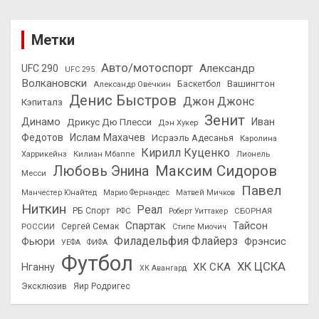
Метки
Авто/мотоспорт
Александр
UFC 290
UFC 295
Волкановски
Вашингтон
Александр Овечкин
Баскетбол
Денис Быстров
Джон Джонс
Кэпиталз
Зенит
Динамо
Иван
Дрикус Дю Плесси
Дэн Хукер
Федотов
Ислам Махачев
Исраэль Адесанья
Каролина
Кирилл Куценко
Харрикейнз
Килиан Мбаппе
Лионель
Максим Сидоров
Любовь Энина
Месси
Павел
Манчестер Юнайтед
Марио Фернандес
Матвей Мичков
Ниткин
Реал
РБ Спорт
СБОРНАЯ
РФС
Роберт Уиттакер
Спартак
Тайсон
РОССИИ
Сергей Семак
Стипе Миочич
Филадельфия Флайерз
Фьюри
Фрэнсис
УЕФА
ФИФА
Футбол
ХК ЦСКА
ХК СКА
Нганну
ХК Авангард
Эксклюзив
Яир Родригес