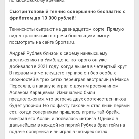
по московскому времени.
Смотри топовый теннис совершенно бесплатно с
фрибетом до 10 000 рублей!
Теннисисты сыграют на двенадцатом корте. Прямую
видеотрансляцию встречи болельщики смогут
посмотреть на сайте Sports.ru.
Андрей Рублев близок к своему наивысшему
достижению на Уимблдоне, которого он уже
добивался в 2021 году, когда вышел в четвертый круг.
В первом матче текущего турнира он без особых
сложностей в трех сетах переиграл австралийца Макса
Перселла, а накануне играл с другим россиянином
Асланом Карацевым. Изначально были
предположения, что встреча двух соотечественников
будет упорной. Но по факту таковым стал лишь первый
сет, когда соперникам пришлось играть тай-брейк,
выиграл его Аслан, и появилась интрига. Однако в
дальнейшем в каждой из партий Рублев брал гейм на
подаче соперника и выиграл в четырех сетах.