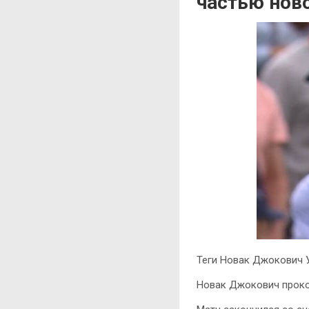
частью ново
Теги Новак Джокович 
Новак Джокович проко