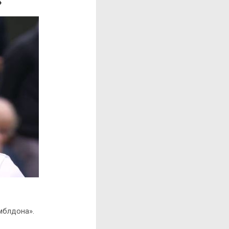
»
мблдона».