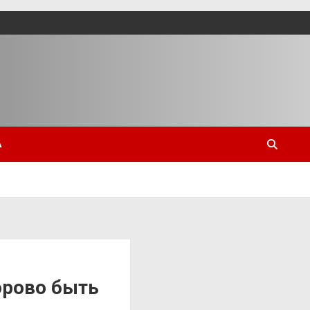
А
орово быть