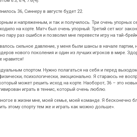
м 6:3, 6:4, 7:6(4).
илось 36, Синнеру в августе будет 22.
рным и напряженным, и так и получилось. Три очень упорных се
ходило на корте. Матч был очень упорный. Третий сет мог закон
5, но пару раз ошибся и позволил мне перевести игру на тай-брейк
валось сильное давление, у меня были шансы в начале партии, н
идеров нового поколения и один из лучших игроков в мире. Зд
е нравится!
дуальным спортом. Нужно полагаться на себя и перед выходом
изически, психологически, эмоционально. Я стараюсь не восп
который может решить исход на корте. Наоборот, 36 – это новы
ивирован играть в теннис, который очень люблю.
многое в жизни мне, моей семье, моей команде. Я бесконечно б
ить этому спорту тем же и играть как можно дольше».