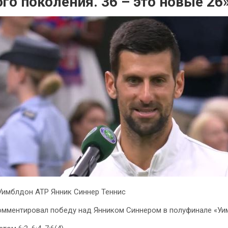
го поколения. 36 – это новые 26
Уимблдон ATP Янник Синнер Теннис
мментировал победу над Янником Синнером в полуфинале «Уи