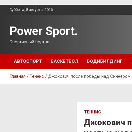
Перейти
Суббота, 8 августа, 2026
к
содержимому
Power Sport.
Спортивный портал.
АВТОСПОРТ
БАСКЕТБОЛ
БОДИБИЛДИНГ
Главная
Теннис
Джокович после победы над Синнером: 
ТЕННИС
Джокович п