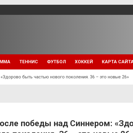
ММА
ТЕННИС
ФУТБОЛ
ХОККЕЙ
КАРТА САЙТ
«Здорово быть частью нового поколения. 36 – это новые 26»
осле победы над Синнером: «Зд