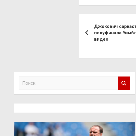
Навигация
Джокович саркас
по
полуфинала Уимбл
видео
записям
П
о
и
с
к