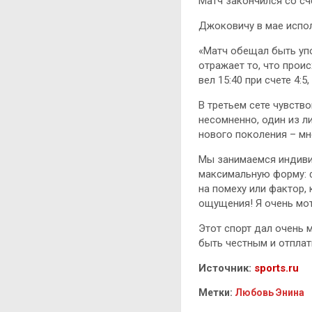
Матч закончился со счето
Джоковичу в мае исполн
«Матч обещал быть упо
отражает то, что проис
вел 15:40 при счете 4:
В третьем сете чувство
несомненно, один из л
нового поколения – мн
Мы занимаемся индиви
максимальную форму: ф
на помеху или фактор, 
ощущения! Я очень мот
Этот спорт дал очень 
быть честным и отплат
Источник:
sports.ru
Метки:
Любовь Энина