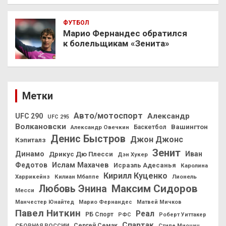
ФУТБОЛ
Марио Фернандес обратился
к болельщикам «Зенита»
Метки
Авто/мотоспорт
Александр
UFC 290
UFC 295
Волкановски
Вашингтон
Александр Овечкин
Баскетбол
Денис Быстров
Джон Джонс
Кэпиталз
Зенит
Динамо
Иван
Дрикус Дю Плесси
Дэн Хукер
Федотов
Ислам Махачев
Исраэль Адесанья
Каролина
Кирилл Куценко
Харрикейнз
Килиан Мбаппе
Лионель
Максим Сидоров
Любовь Энина
Месси
Манчестер Юнайтед
Марио Фернандес
Матвей Мичков
Павел Ниткин
Реал
РБ Спорт
РФС
Роберт Уиттакер
Спартак
СБОРНАЯ РОССИИ
Сергей Семак
Стипе Миочич