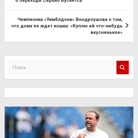
о переходе Серхио Бускетса
записям
Чемпионка «Уимблдона» Вондроушова о том,
что дома ее ждет кошка: «Куплю ей что-нибудь
вкусненькое»
П
о
и
с
к