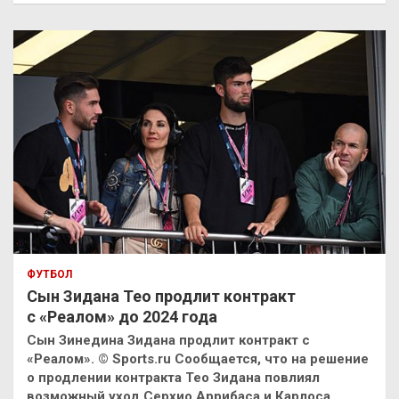
ФУТБОЛ
Сын Зидана Тео продлит контракт
с «Реалом» до 2024 года
Сын Зинедина Зидана продлит контракт с
«Реалом». © Sports.ru Сообщается, что на решение
о продлении контракта Тео Зидана повлиял
возможный уход Серхио Аррибаса и Карлоса