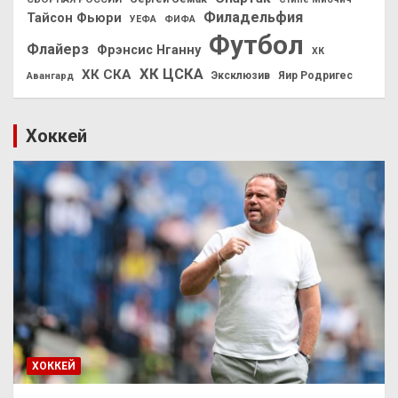
Филадельфия
Тайсон Фьюри
УЕФА
ФИФА
Футбол
Флайерз
Фрэнсис Нганну
ХК
ХК ЦСКА
ХК СКА
Эксклюзив
Яир Родригес
Авангард
Хоккей
ХОККЕЙ