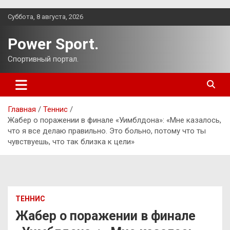
Перейти
Суббота, 8 августа, 2026
к
содержимому
Power Sport.
Спортивный портал.
Главная
Теннис
Жабер о поражении в финале «Уимблдона»: «Мне казалось,
что я все делаю правильно. Это больно, потому что ты
чувствуешь, что так близка к цели»
ТЕННИС
Жабер о поражении в финале