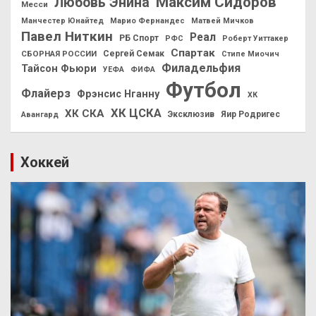
Максим Сидоров
Любовь Энина
Месси
Манчестер Юнайтед
Марио Фернандес
Матвей Мичков
Павел Ниткин
Реал
РБ Спорт
РФС
Роберт Уиттакер
Спартак
СБОРНАЯ РОССИИ
Сергей Семак
Стипе Миочич
Филадельфия
Тайсон Фьюри
УЕФА
ФИФА
Футбол
Флайерз
Фрэнсис Нганну
ХК
ХК ЦСКА
ХК СКА
Эксклюзив
Яир Родригес
Авангард
Хоккей