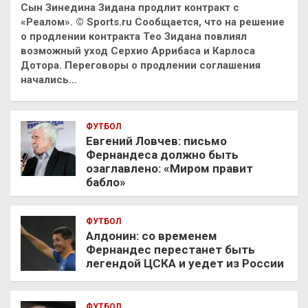
Сын Зинедина Зидана продлит контракт с
«Реалом». © Sports.ru Сообщается, что на решение
о продлении контракта Тео Зидана повлиял
возможный уход Серхио Аррибаса и Карлоса
Дотора. Переговоры о продлении соглашения
начались…
ФУТБОЛ
Евгений Ловчев: письмо
Фернандеса должно быть
озаглавлено: «Миром правит
бабло»
ФУТБОЛ
Алдонин: со временем
Фернандес перестанет быть
легендой ЦСКА и уедет из России
ФУТБОЛ