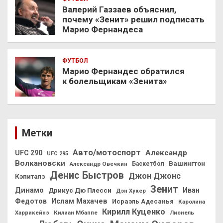
Валерий Газзаев объяснил,
почему «Зенит» решил подписать
Марио Фернандеса
ФУТБОЛ
Марио Фернандес обратился
к болельщикам «Зенита»
Метки
Авто/мотоспорт
Александр
UFC 290
UFC 295
Волкановски
Вашингтон
Александр Овечкин
Баскетбол
Денис Быстров
Джон Джонс
Кэпиталз
Зенит
Динамо
Иван
Дрикус Дю Плесси
Дэн Хукер
Федотов
Ислам Махачев
Исраэль Адесанья
Каролина
Кирилл Куценко
Харрикейнз
Килиан Мбаппе
Лионель