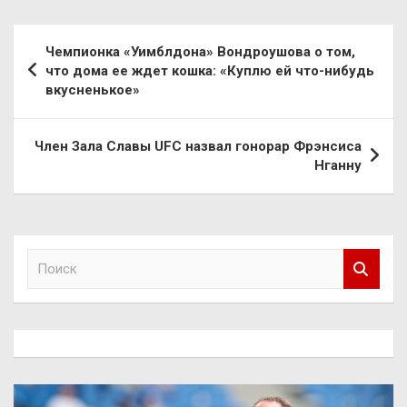
Навигация
Чемпионка «Уимблдона» Вондроушова о том,
по
что дома ее ждет кошка: «Куплю ей что-нибудь
вкусненькое»
записям
Член Зала Славы UFC назвал гонорар Фрэнсиса
Нганну
П
о
и
с
к