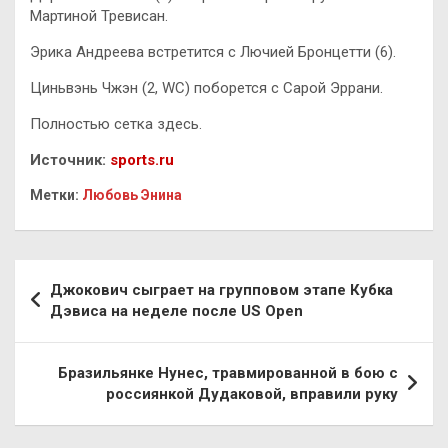
Мартиной Тревисан.
Эрика Андреева встретится с Лючией Бронцетти (6).
Циньвэнь Чжэн (2, WC) поборется с Сарой Эррани.
Полностью сетка здесь.
Источник:
sports.ru
Метки:
Любовь Энина
Навигация
Джокович сыграет на групповом этапе Кубка
по
Дэвиса на неделе после US Open
записям
Бразильянке Нунес, травмированной в бою с
россиянкой Дудаковой, вправили руку