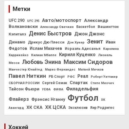
Метки
Авто/мотоспорт
Александр
UFC 290
UFC 295
Волкановски
Вашингтон
Александр Овечкин
Баскетбол
Денис Быстров
Джон Джонс
Кэпиталз
Зенит
Динамо
Иван
Дрикус Дю Плесси
Дэн Хукер
Федотов
Ислам Махачев
Исраэль Адесанья
Каролина
Кирилл Куценко
Харрикейнз
Килиан Мбаппе
Лионель
Максим Сидоров
Любовь Энина
Месси
Манчестер Юнайтед
Марио Фернандес
Матвей Мичков
Павел Ниткин
Реал
РБ Спорт
РФС
Роберт Уиттакер
Спартак
СБОРНАЯ РОССИИ
Сергей Семак
Стипе Миочич
Филадельфия
Тайсон Фьюри
УЕФА
ФИФА
Футбол
Флайерз
Фрэнсис Нганну
ХК
ХК ЦСКА
ХК СКА
Эксклюзив
Яир Родригес
Авангард
Хоккей