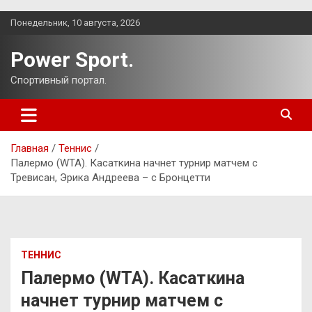
Перейти
Понедельник, 10 августа, 2026
к
содержимому
Power Sport.
Спортивный портал.
Главная
Теннис
Палермо (WTA). Касаткина начнет турнир матчем с
Тревисан, Эрика Андреева – с Бронцетти
ТЕННИС
Палермо (WTA). Касаткина
начнет турнир матчем с