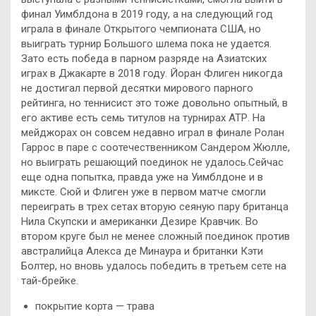
финал Уимблдона в 2019 году, а на следующий год
играла в финале Открытого чемпионата США, но
выиграть турнир Большого шлема пока не удается.
Зато есть победа в парном разряде на Азиатских
играх в Джакарте в 2018 году. Йоран Флиген никогда
не достигал первой десятки мирового парного
рейтинга, но теннисист это тоже довольно опытный, в
его активе есть семь титулов на турнирах АТР. На
мейджорах он совсем недавно играл в финале Ролан
Гаррос в паре с соотечественником Сандером Жюлле,
но выиграть решающий поединок не удалось.Сейчас
еще одна попытка, правда уже на Уимблдоне и в
миксте. Сюй и Флиген уже в первом матче смогли
переиграть в трех сетах вторую сеяную пару британца
Нила Скупски и американки Дезире Кравчик. Во
втором круге был не менее сложный поединок против
австралийца Алекса де Минаура и британки Кэти
Болтер, но вновь удалось победить в третьем сете на
тай-брейке.
покрытие корта — трава