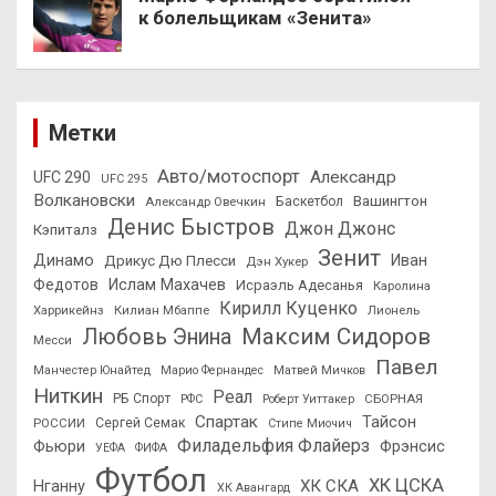
к болельщикам «Зенита»
Метки
Авто/мотоспорт
Александр
UFC 290
UFC 295
Волкановски
Вашингтон
Александр Овечкин
Баскетбол
Денис Быстров
Джон Джонс
Кэпиталз
Зенит
Динамо
Иван
Дрикус Дю Плесси
Дэн Хукер
Федотов
Ислам Махачев
Исраэль Адесанья
Каролина
Кирилл Куценко
Харрикейнз
Килиан Мбаппе
Лионель
Максим Сидоров
Любовь Энина
Месси
Павел
Манчестер Юнайтед
Марио Фернандес
Матвей Мичков
Ниткин
Реал
РБ Спорт
СБОРНАЯ
РФС
Роберт Уиттакер
Спартак
Тайсон
РОССИИ
Сергей Семак
Стипе Миочич
Филадельфия Флайерз
Фьюри
Фрэнсис
УЕФА
ФИФА
Футбол
ХК ЦСКА
ХК СКА
Нганну
ХК Авангард