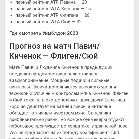
парный рейтинг ATP Павича — 20
парный рейтинг WTA Киченок — 15
парный рейтинг ATP Флигена — 26
парный рейтинг WTA Сюй — 32
Где смотреть Уимблдон 2023
Прогноз на матч Павич/
Киченок — Флиген/Сюй
Мате Павич и Людмила Киченок в предыдущих
поединка продемонстрировали отличное
взаимопонимание. Мощные подачи и сильные
виннерсы Павича дополняются высокого уровня
техникой и отличным контролем мяча Киченок. Флиген
и Сюй тоже неплохо дополняют друг друга. Бельгиец
хорошо действует на задней линии, а китаянка
обладает отличным чувством мяча. Соперники
приблизительно равны, но все же букмекеры отдают
небольшое преимущество хорватско-украинской паре.
Winline предлагает на их победу коэффициент 1,64,
успех китайско-бельгийского дуэта оценивается