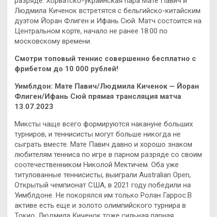
разряде. Хорватско-украинская пара Мате Павич и
Людмила Киченок встретятся с бельгийско-китайским
дуэтом Йоран Флиген и Ифань Сюй. Матч состоится на
Центральном корте, начало не ранее 18:00 по
московскому времени.
Смотри топовый теннис совершенно бесплатно с
фрибетом до 10 000 рублей!
Уимблдон: Мате Павич/Людмила Киченок — Йоран
Флиген/Ифань Сюй прямая трансляция матча
13.07.2023
Миксты чаще всего формируются накануне больших
турниров, и теннисисты могут больше никогда не
сыграть вместе. Мате Павич давно и хорошо знаком
любителям тенниса по игре в парном разряде со своим
соотечественником Николой Мектичем. Оба уже
титулованные теннисисты, выиграли Australian Open,
Открытый чемпионат США, в 2021 году победили на
Уимблдоне. Не покорялся им только Ролан Гаррос.В
активе есть еще и золото олимпийского турнира в
Токио. Людмила Киченок тоже сильная парная