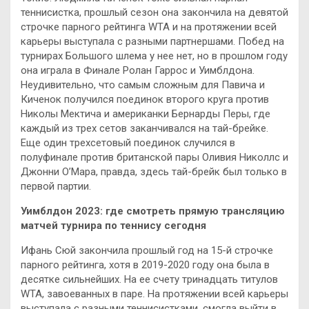
теннисистка, прошлый сезон она закончила на девятой
строчке парного рейтинга WTA и на протяжении всей
карьеры выступала с разными партнершами. Побед на
турнирах Большого шлема у нее нет, но в прошлом году
она играла в Финале Ролан Гаррос и Уимблдона.
Неудивительно, что самым сложным для Павича и
Киченок получился поединок второго круга против
Николы Мектича и американки Бернарды Перы, где
каждый из трех сетов заканчивался на тай-брейке.
Еще один трехсетовый поединок случился в
полуфинале против британской пары Оливия Николлс и
Джонни О’Мара, правда, здесь тай-брейк был только в
первой партии.
Уимблдон 2023: где смотреть прямую трансляцию
матчей турнира по теннису сегодня
Ифань Сюй закончила прошлый год на 15-й строчке
парного рейтинга, хотя в 2019-2020 году она была в
десятке сильнейших. На ее счету тринадцать титулов
WTA, завоеванных в паре. На протяжении всей карьеры
выступала с разными теннисистками, смогла выйти в