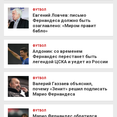
ФУТБОЛ
Евгений Ловчев: письмо
Фернандеса должно быть
озаглавлено: «Миром правит
бабло»
ФУТБОЛ
Алдонин: со временем
Фернандес перестанет быть
легендой ЦСКА и уедет из России
ФУТБОЛ
Валерий Газзаев объяснил,
почему «Зенит» решил подписать
Марио Фернандеса
ФУТБОЛ
Марио Фернандес обратился