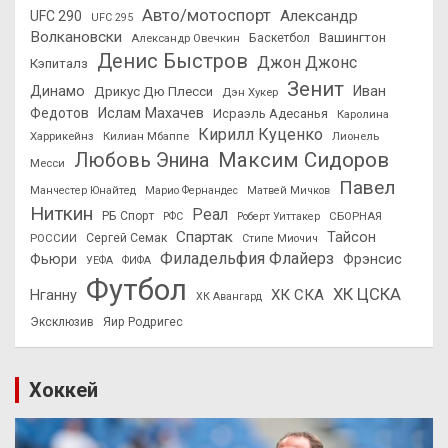
Авто/мотоспорт
Александр
UFC 290
UFC 295
Волкановски
Вашингтон
Александр Овечкин
Баскетбол
Денис Быстров
Джон Джонс
Кэпиталз
Зенит
Динамо
Иван
Дрикус Дю Плесси
Дэн Хукер
Федотов
Ислам Махачев
Исраэль Адесанья
Каролина
Кирилл Куценко
Харрикейнз
Килиан Мбаппе
Лионель
Максим Сидоров
Любовь Энина
Месси
Павел
Манчестер Юнайтед
Марио Фернандес
Матвей Мичков
Ниткин
Реал
РБ Спорт
СБОРНАЯ
РФС
Роберт Уиттакер
Спартак
Тайсон
РОССИИ
Сергей Семак
Стипе Миочич
Филадельфия Флайерз
Фьюри
Фрэнсис
УЕФА
ФИФА
Футбол
ХК ЦСКА
ХК СКА
Нганну
ХК Авангард
Эксклюзив
Яир Родригес
Хоккей