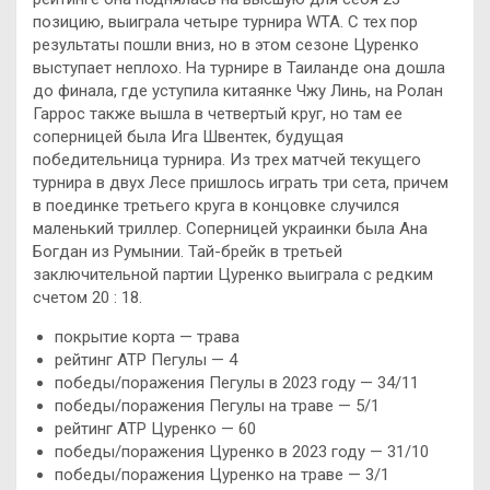
позицию, выиграла четыре турнира WTA. С тех пор
результаты пошли вниз, но в этом сезоне Цуренко
выступает неплохо. На турнире в Таиланде она дошла
до финала, где уступила китаянке Чжу Линь, на Ролан
Гаррос также вышла в четвертый круг, но там ее
соперницей была Ига Швентек, будущая
победительница турнира. Из трех матчей текущего
турнира в двух Лесе пришлось играть три сета, причем
в поединке третьего круга в концовке случился
маленький триллер. Соперницей украинки была Ана
Богдан из Румынии. Тай-брейк в третьей
заключительной партии Цуренко выиграла с редким
счетом 20 : 18.
покрытие корта — трава
рейтинг ATP Пегулы — 4
победы/поражения Пегулы в 2023 году — 34/11
победы/поражения Пегулы на траве — 5/1
рейтинг ATP Цуренко — 60
победы/поражения Цуренко в 2023 году — 31/10
победы/поражения Цуренко на траве — 3/1