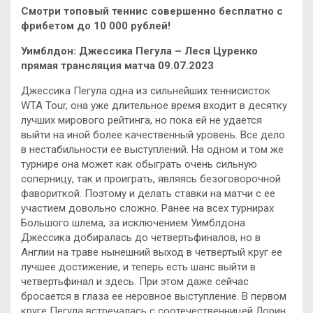
Смотри топовый теннис совершенно бесплатно с
фрибетом до 10 000 рублей!
Уимблдон: Джессика Пегула – Леся Цуренко
прямая трансляция матча 09.07.2023
Джессика Пегула одна из сильнейших теннисисток
WTA Tour, она уже длительное время входит в десятку
лучших мирового рейтинга, но пока ей не удается
выйти на иной более качественный уровень. Все дело
в нестабильности ее выступлений. На одном и том же
турнире она может как обыграть очень сильную
соперницу, так и проиграть, являясь безоговорочной
фавориткой. Поэтому и делать ставки на матчи с ее
участием довольно сложно. Ранее на всех турнирах
Большого шлема, за исключением Уимблдона
Джессика добиралась до четвертьфиналов, но в
Англии на траве нынешний выход в четвертый круг ее
лучшее достижение, и теперь есть шанс выйти в
четвертьфинал и здесь. При этом даже сейчас
бросается в глаза ее неровное выступление. В первом
круге Пегула встречалась с соотечественницей Лорин