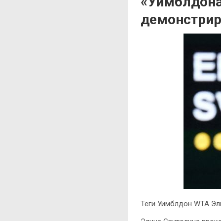
«Уимблдона
демонстрир
Теги Уимблдон WTA Эл