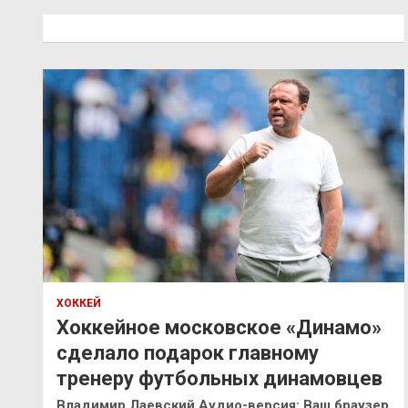
с
к
ХОККЕЙ
Хоккейное московское «Динамо»
сделало подарок главному
тренеру футбольных динамовцев
Владимир Лаевский Аудио-версия: Ваш браузер