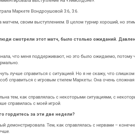
омментировала выступление на «Уимблдоне».
грала Маркете Вондроушовой 3:6, 3:6.
 матчем, своим выступлением. В целом турнир хороший, но эти
 люди смотрели этот матч, было столько ожиданий. Давле
 знала, что меня поддерживают, но это было ожидаемо, потому ч
ормально.
чуть лучше справиться с ситуацией. Но я не скажу, что слишко
соб справиться с игровым стилем Маркеты. Она очень сложная
льна тем, как справлялась с некоторыми ситуациями, с некот
чше справилась с моей игрой.
го гордитесь за эти две недели?
ый демонстрировала. Тем, как справлялась с нервами – конечно
учше.