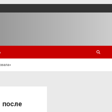
А
овала»
я после