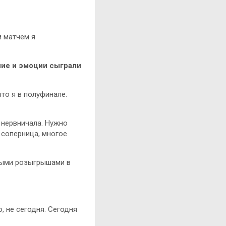
м матчем я
ние и эмоции сыграли
то я в полуфинале.
м нервничала. Нужно
 соперница, многое
орыми розыгрышами в
, не сегодня. Сегодня