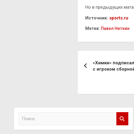
Но в предыдущих мата
Источник:
sports.ru
Метки:
Павел Ниткин
Навигация
«Химки» подписал
по
с игроком сборно
записям
П
о
и