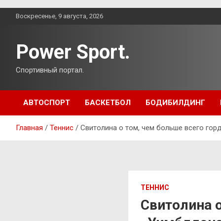
Перейти
Воскресенье, 9 августа, 2026
к
содержимому
Power Sport.
Спортивный портал.
АВТОСПОРТ
БАСКЕТБОЛ
БОДИБИЛДИНГ
Главная
Теннис
Свитолина о том, чем больше всего гор
ТЕННИС
Свитолина о