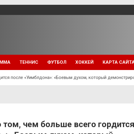
ММА
ТЕННИС
ФУТБОЛ
ХОККЕЙ
КАРТА САЙТ
дится после «Уимблдона»: «Боевым духом, который демонстрир
 том, чем больше всего гордитс