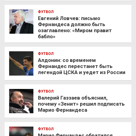
ФУТБОЛ
Евгений Ловчев: письмо
Фернандеса должно быть
озаглавлено: «Миром правит
бабло»
ФУТБОЛ
Алдонин: со временем
Фернандес перестанет быть
легендой ЦСКА и уедет из России
ФУТБОЛ
Валерий Газзаев объяснил,
почему «Зенит» решил подписать
Марио Фернандеса
ФУТБОЛ
Марио Фернандес обратился