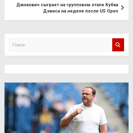
записям
Джокович сыграет на групповом этапе Кубка
Дэвиса на неделе после US Open
П
о
и
с
к