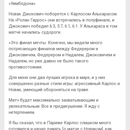
«Уимблдона».
Новак Джокович поборется с Карлосом Алькарасом.
На «Ролан Гаррос» они встречались в полуфинале, и
Джокович победил 6:3, 5:7, 6:1, 6:1. У Алькараса в том
матче начались судороги.
«Это финал мечты. Конечно, мы видели много
потрясающих финалов между Федерером и
Джоковичем, Федерером и Надалем, Джоковичем и
Надалем, но уже давно не было такого
противостояния.
Для меня они два лучших игрока в мире, и у них
совершенно разные стили игры: агрессивный Карлос и
Новак, умеющий обороняться на траве.
Матч будет максимально захватывающим и
увлекательным. Все в предвкушении. Я жду с
нетерпением.
Я бы сказал, что в Париже Карлос слишком много
готовился и начал думать [о матче с Новаком], как