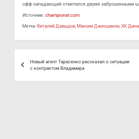
офф нападающий отметился двумя заброшенными ша
Источник:
championat.com
Метки:
Виталий Давыдов
,
Максим Джиошвили
,
ХК Дина
Навигация
Новый агент Тарасенко рассказал о ситуации
по
с контрактом Владимира
записям