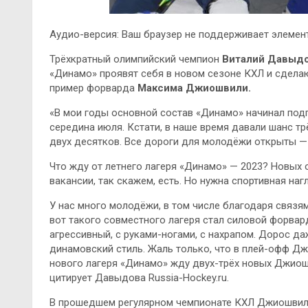
Аудио-версия: Ваш браузер не поддерживает элемент
Трёхкратный олимпийский чемпион
Виталий Давыд
«Динамо» проявят себя в новом сезоне КХЛ и сделаю
пример форварда
Максима Джиошвили.
«В мои годы основной состав «Динамо» начинал подг
середина июля. Кстати, в наше время давали шанс т
двух десятков. Все дороги для молодёжи открыты — 
Что жду от летнего лагеря «Динамо» — 2023? Новых 
вакансии, так скажем, есть. Но нужна спортивная наг
У нас много молодёжи, в том числе благодаря связя
вот такого совместного лагеря стал силовой форва
агрессивный, с руками-ногами, с нахрапом. Дорос да
динамовский стиль. Жаль только, что в плей-офф Дж
нового лагеря «Динамо» жду двух-трёх новых Джиош
цитирует Давыдова Russia-Hockey.ru.
В прошедшем регулярном чемпионате КХЛ Джиошвили п