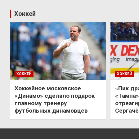
Хоккей
ХОККЕЙ
ХОККЕЙ
Хоккейное московское
«Пик др
«Динамо» сделало подарок
«Тампа»
главному тренеру
отреаги
футбольных динамовцев
Сергачё