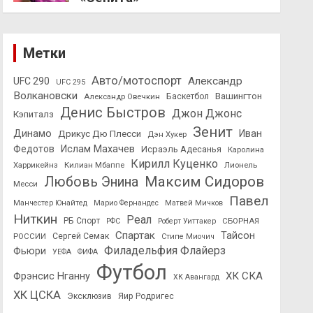
Метки
Авто/мотоспорт
Александр
UFC 290
UFC 295
Волкановски
Вашингтон
Александр Овечкин
Баскетбол
Денис Быстров
Джон Джонс
Кэпиталз
Зенит
Динамо
Иван
Дрикус Дю Плесси
Дэн Хукер
Федотов
Ислам Махачев
Исраэль Адесанья
Каролина
Кирилл Куценко
Харрикейнз
Килиан Мбаппе
Лионель
Максим Сидоров
Любовь Энина
Месси
Павел
Манчестер Юнайтед
Марио Фернандес
Матвей Мичков
Ниткин
Реал
РБ Спорт
СБОРНАЯ
РФС
Роберт Уиттакер
Спартак
Тайсон
РОССИИ
Сергей Семак
Стипе Миочич
Филадельфия Флайерз
Фьюри
УЕФА
ФИФА
Футбол
ХК СКА
Фрэнсис Нганну
ХК Авангард
ХК ЦСКА
Эксклюзив
Яир Родригес