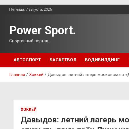
Перейти
Пятница, 7 августа, 2026
к
содержимому
Power Sport.
Спортивный портал.
АВТОСПОРТ
БАСКЕТБОЛ
БОДИБИЛДИНГ
Главная
Хоккей
Давыдов: летний лагерь московского 
ХОККЕЙ
Давыдов: летний лагерь м