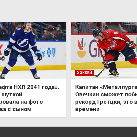
ХОККЕЙ
афта НХЛ 2041 года».
Капитан «Металлурга
 шуткой
Овечкин сможет поб
ровала на фото
рекорд Гретцки, это 
ва с сыном
времени