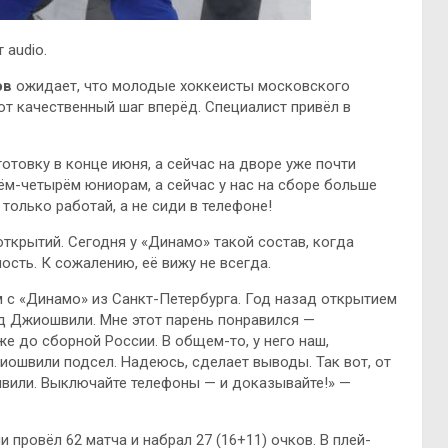
 audio.
ов
ожидает, что молодые хоккеисты московского
т качественный шаг вперёд. Специалист привёл в
отовку в конце июня, а сейчас на дворе уже почти
рём-четырём юниорам, а сейчас у нас на сборе больше
только работай, а не сиди в телефоне!
открытий. Сегодня у «Динамо» такой состав, когда
лость. К сожалению, её вижу не всегда.
м с «Динамо» из Санкт-Петербурга. Год назад открытием
рд Джиошвили. Мне этот парень понравился —
же до сборной России. В общем-то, у него наш,
иошвили подсел. Надеюсь, сделает выводы. Так вот, от
вили. Выключайте телефоны — и доказывайте!» —
ровёл 62 матча и набрал 27 (16+11) очков. В плей-