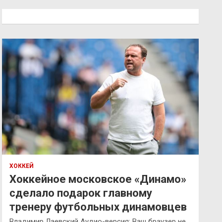
с
к
ХОККЕЙ
Хоккейное московское «Динамо»
сделало подарок главному
тренеру футбольных динамовцев
Владимир Лаевский Аудио-версия: Ваш браузер не