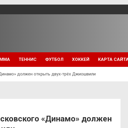
ММА
ТЕННИС
ФУТБОЛ
ХОККЕЙ
КАРТА САЙТ
«Динамо» должен открыть двух-трёх Джиошвили
осковского «Динамо» должен