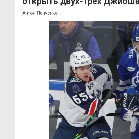
открыть двух-трёх Джиош
Антон Панченко