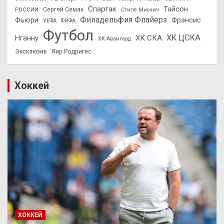
Спартак
Тайсон
РОССИИ
Сергей Семак
Стипе Миочич
Филадельфия Флайерз
Фьюри
Фрэнсис
УЕФА
ФИФА
Футбол
ХК ЦСКА
ХК СКА
Нганну
ХК Авангард
Эксклюзив
Яир Родригес
Хоккей
ХОККЕЙ