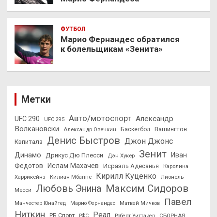
ФУТБОЛ
Марио Фернандес обратился
к болельщикам «Зенита»
Метки
Авто/мотоспорт
Александр
UFC 290
UFC 295
Волкановски
Вашингтон
Александр Овечкин
Баскетбол
Денис Быстров
Джон Джонс
Кэпиталз
Зенит
Динамо
Иван
Дрикус Дю Плесси
Дэн Хукер
Федотов
Ислам Махачев
Исраэль Адесанья
Каролина
Кирилл Куценко
Харрикейнз
Килиан Мбаппе
Лионель
Максим Сидоров
Любовь Энина
Месси
Павел
Манчестер Юнайтед
Марио Фернандес
Матвей Мичков
Ниткин
Реал
РБ Спорт
СБОРНАЯ
РФС
Роберт Уиттакер