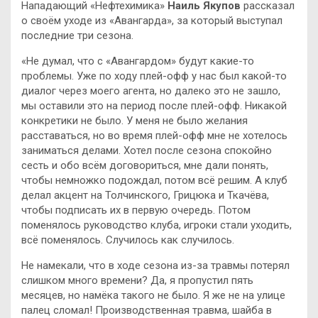
Нападающий «Нефтехимика»
Наиль Якупов
рассказал
о своём уходе из «Авангарда», за который выступал
последние три сезона.
«Не думал, что с «Авангардом» будут какие-то
проблемы. Уже по ходу плей-офф у нас был какой-то
диалог через моего агента, но далеко это не зашло,
мы оставили это на период после плей-офф. Никакой
конкретики не было. У меня не было желания
расставаться, но во время плей-офф мне не хотелось
заниматься делами. Хотел после сезона спокойно
сесть и обо всём договориться, мне дали понять,
чтобы немножко подождал, потом всё решим. А клуб
делал акцент на Толчинского, Грицюка и Ткачёва,
чтобы подписать их в первую очередь. Потом
поменялось руководство клуба, игроки стали уходить,
всё поменялось. Случилось как случилось.
Не намекали, что в ходе сезона из-за травмы потерял
слишком много времени? Да, я пропустил пять
месяцев, но намёка такого не было. Я же не на улице
палец сломал! Производственная травма, шайба в