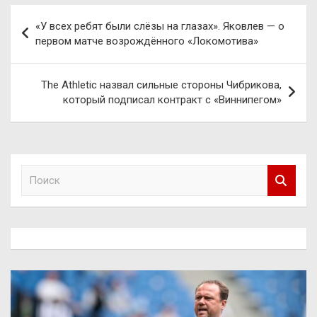
Навигация
«У всех ребят были слёзы на глазах». Яковлев — о
по
первом матче возрождённого «Локомотива»
записям
The Athletic назвал сильные стороны Чибрикова,
который подписал контракт с «Виннипегом»
П
о
и
с
к