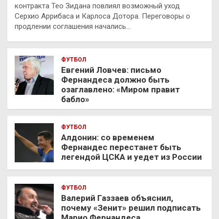
контракта Тео Зидана повлиял возможный уход
Серхио Аррибаса и Карлоса Дотора. Переговоры о
продлении соглашения начались…
ФУТБОЛ
Евгений Ловчев: письмо
Фернандеса должно быть
озаглавлено: «Миром правит
бабло»
ФУТБОЛ
Алдонин: со временем
Фернандес перестанет быть
легендой ЦСКА и уедет из России
ФУТБОЛ
Валерий Газзаев объяснил,
почему «Зенит» решил подписать
Марио Фернандеса