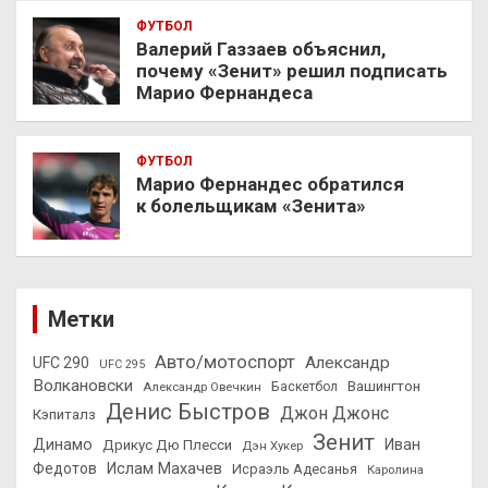
ФУТБОЛ
Валерий Газзаев объяснил,
почему «Зенит» решил подписать
Марио Фернандеса
ФУТБОЛ
Марио Фернандес обратился
к болельщикам «Зенита»
Метки
Авто/мотоспорт
Александр
UFC 290
UFC 295
Волкановски
Вашингтон
Александр Овечкин
Баскетбол
Денис Быстров
Джон Джонс
Кэпиталз
Зенит
Динамо
Иван
Дрикус Дю Плесси
Дэн Хукер
Федотов
Ислам Махачев
Исраэль Адесанья
Каролина