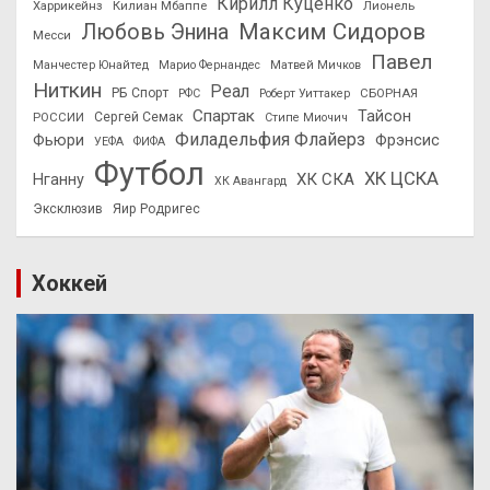
Кирилл Куценко
Харрикейнз
Килиан Мбаппе
Лионель
Максим Сидоров
Любовь Энина
Месси
Павел
Манчестер Юнайтед
Марио Фернандес
Матвей Мичков
Ниткин
Реал
РБ Спорт
СБОРНАЯ
РФС
Роберт Уиттакер
Спартак
Тайсон
РОССИИ
Сергей Семак
Стипе Миочич
Филадельфия Флайерз
Фьюри
Фрэнсис
УЕФА
ФИФА
Футбол
ХК ЦСКА
ХК СКА
Нганну
ХК Авангард
Эксклюзив
Яир Родригес
Хоккей