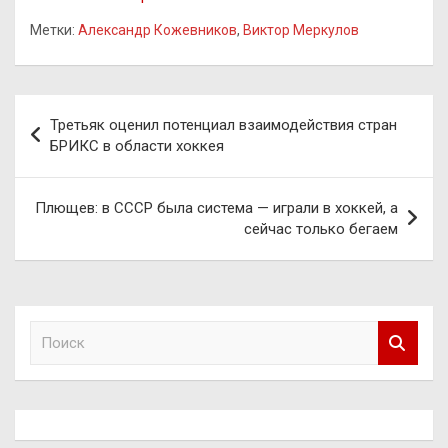
Метки:
Александр Кожевников
,
Виктор Меркулов
Навигация
Третьяк оценил потенциал взаимодействия стран
по
БРИКС в области хоккея
записям
Плющев: в СССР была система — играли в хоккей, а
сейчас только бегаем
П
о
и
с
к