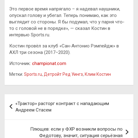
Это первое время напрягало – я надевал наушники,
опускал голову и убегал. Теперь понимаю, как это
выглядит со стороны. Я бы подумал, что у парня что-
то с головой не в порядке», — сказал Костин в
интервью Sports.ru.
Костин провёл за клуб «Сан-Антонио Рэмпейдж» в
АХЛ три сезона (2017–2020).
Источник:
championat.com
Метки:
Sports.ru
,
Детройт Ред Уингз
,
Клим Костин
Навигация
«Трактор» расторг контракт с нападающим
по
Андреем Стасем
записям
Плющев: если у ФХР возникли вопросы по
Федотову, значит, ситуация серьёзная