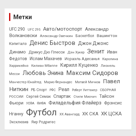
Метки
Авто/мотоспорт
Александр
UFC 290
UFC 295
Волкановски
Вашингтон
Александр Овечкин
Баскетбол
Денис Быстров
Джон Джонс
Кэпиталз
Зенит
Динамо
Иван
Дрикус Дю Плесси
Дэн Хукер
Федотов
Ислам Махачев
Исраэль Адесанья
Каролина
Кирилл Куценко
Харрикейнз
Килиан Мбаппе
Лионель
Максим Сидоров
Любовь Энина
Месси
Павел
Манчестер Юнайтед
Марио Фернандес
Матвей Мичков
Ниткин
Реал
РБ Спорт
СБОРНАЯ
РФС
Роберт Уиттакер
Спартак
Тайсон
РОССИИ
Сергей Семак
Стипе Миочич
Филадельфия Флайерз
Фьюри
Фрэнсис
УЕФА
ФИФА
Футбол
ХК ЦСКА
ХК СКА
Нганну
ХК Авангард
Эксклюзив
Яир Родригес