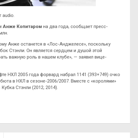
 audio.
ом
Анже Копитаром
на два года, сообщает пресс-
млн.
ому Анже останется в «Лос-Анджелесе», поскольку
бок Стэнли. Он является сердцем и душой этой
рать важную роль в нашем клубе», — заявил вице-
те НХЛ 2005 года форвард набрал 1141 (393+749) очко
ебюта в НХЛ в сезоне-2006/2007. Вместе с «королями»
убка Стэнли (2012, 2014).