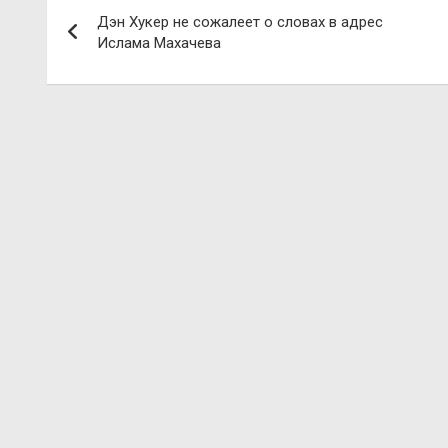
Навигация
Дэн Хукер не сожалеет о словах в адрес
по
Ислама Махачева
записям