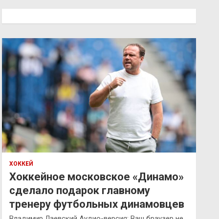
с
к
ХОККЕЙ
Хоккейное московское «Динамо»
сделало подарок главному
тренеру футбольных динамовцев
Владимир Лаевский Аудио-версия: Ваш браузер не