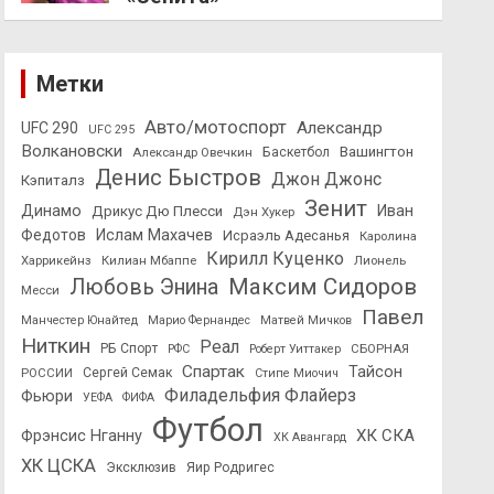
Метки
Авто/мотоспорт
Александр
UFC 290
UFC 295
Волкановски
Вашингтон
Александр Овечкин
Баскетбол
Денис Быстров
Джон Джонс
Кэпиталз
Зенит
Динамо
Иван
Дрикус Дю Плесси
Дэн Хукер
Федотов
Ислам Махачев
Исраэль Адесанья
Каролина
Кирилл Куценко
Харрикейнз
Килиан Мбаппе
Лионель
Максим Сидоров
Любовь Энина
Месси
Павел
Манчестер Юнайтед
Марио Фернандес
Матвей Мичков
Ниткин
Реал
РБ Спорт
СБОРНАЯ
РФС
Роберт Уиттакер
Спартак
Тайсон
РОССИИ
Сергей Семак
Стипе Миочич
Филадельфия Флайерз
Фьюри
УЕФА
ФИФА
Футбол
ХК СКА
Фрэнсис Нганну
ХК Авангард
ХК ЦСКА
Эксклюзив
Яир Родригес