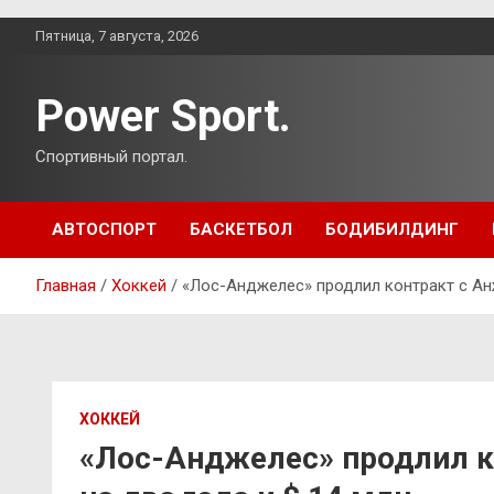
Перейти
Пятница, 7 августа, 2026
к
содержимому
Power Sport.
Спортивный портал.
АВТОСПОРТ
БАСКЕТБОЛ
БОДИБИЛДИНГ
Главная
Хоккей
«Лос-Анджелес» продлил контракт с Анж
ХОККЕЙ
«Лос-Анджелес» продлил к