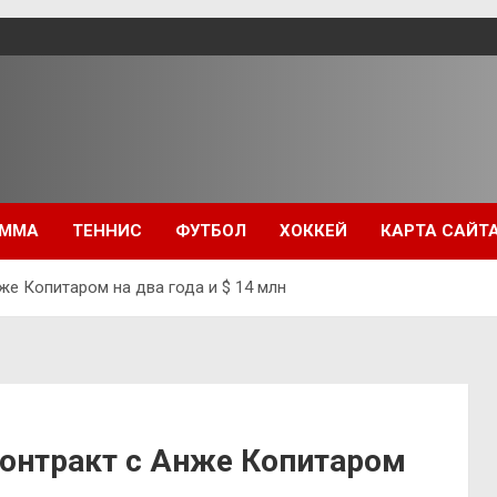
ММА
ТЕННИС
ФУТБОЛ
ХОККЕЙ
КАРТА САЙТ
е Копитаром на два года и $ 14 млн
онтракт с Анже Копитаром