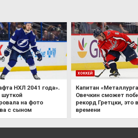
ХОККЕЙ
афта НХЛ 2041 года».
Капитан «Металлурга
 шуткой
Овечкин сможет поб
ровала на фото
рекорд Гретцки, это 
ва с сыном
времени