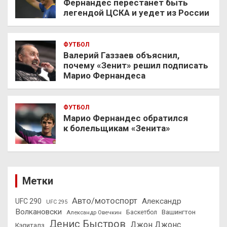
Фернандес перестанет быть
легендой ЦСКА и уедет из России
ФУТБОЛ
Валерий Газзаев объяснил,
почему «Зенит» решил подписать
Марио Фернандеса
ФУТБОЛ
Марио Фернандес обратился
к болельщикам «Зенита»
Метки
Авто/мотоспорт
Александр
UFC 290
UFC 295
Волкановски
Вашингтон
Александр Овечкин
Баскетбол
Денис Быстров
Джон Джонс
Кэпиталз