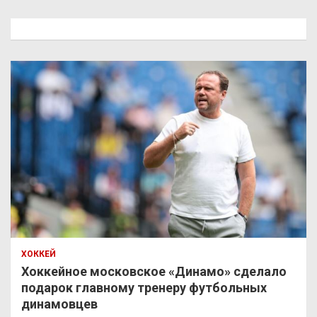
с
к
ХОККЕЙ
Хоккейное московское «Динамо» сделало
подарок главному тренеру футбольных
динамовцев