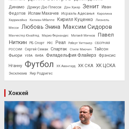
Зенит
Динамо
Иван
Дрикус Дю Плесси
Дэн Хукер
Федотов
Ислам Махачев
Исраэль Адесанья
Каролина
Кирилл Куценко
Харрикейнз
Килиан Мбаппе
Лионель
Максим Сидоров
Любовь Энина
Месси
Павел
Манчестер Юнайтед
Марио Фернандес
Матвей Мичков
Ниткин
Реал
РБ Спорт
СБОРНАЯ
РФС
Роберт Уиттакер
Спартак
Тайсон
РОССИИ
Сергей Семак
Стипе Миочич
Филадельфия Флайерз
Фьюри
Фрэнсис
УЕФА
ФИФА
Футбол
ХК ЦСКА
ХК СКА
Нганну
ХК Авангард
Эксклюзив
Яир Родригес
Хоккей