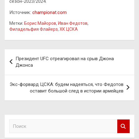
сезон-2023/2024.
Источник:
championat.com
Метки:
Борис Майоров
,
Иван Федотов
,
Филадельфия Флайерз
,
ХК ЦСКА
Навигация
Президент UFC отреагировал на срыв Джона
по
Джонса
записям
Экс-форвард ЦСКА: будем надеяться, что Федотов
оставит большой след в истории армейцев
П
о
и