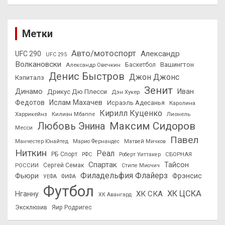
Метки
Авто/мотоспорт
Александр
UFC 290
UFC 295
Волкановски
Вашингтон
Александр Овечкин
Баскетбол
Денис Быстров
Джон Джонс
Кэпиталз
Зенит
Динамо
Иван
Дрикус Дю Плесси
Дэн Хукер
Федотов
Ислам Махачев
Исраэль Адесанья
Каролина
Кирилл Куценко
Харрикейнз
Килиан Мбаппе
Лионель
Максим Сидоров
Любовь Энина
Месси
Павел
Манчестер Юнайтед
Марио Фернандес
Матвей Мичков
Ниткин
Реал
РБ Спорт
СБОРНАЯ
РФС
Роберт Уиттакер
Спартак
Тайсон
РОССИИ
Сергей Семак
Стипе Миочич
Филадельфия Флайерз
Фьюри
Фрэнсис
УЕФА
ФИФА
Футбол
ХК ЦСКА
ХК СКА
Нганну
ХК Авангард
Эксклюзив
Яир Родригес