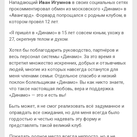
Нападающий
Иван Игумнов
в своих социальных сетях
прокомментировал обмен из московского «Динамо» в
«Авангард». Форвард попрощался с родным клубом, в
котором провёл 12 лет.
«Я пришёл в «Динамо» в 15 лет совсем юным, ухожу в
27, окрепнув телом и духом.
Хотел бы поблагодарить руководство, партнёров и
весь персонал системы «Динамо». За это время я
встретил множество искренних, добрых и отзывчивых
людей, многие из которых навсегда останутся для
меня членами семьи. Отдельное спасибо и низкий
поклон болельщикам «Динамо». Вы как никто знаете,
что такое настоящая любовь, вера и поддержка.
«Динамо» — это и есть вы!
Быть может, я не смог реализовать всё задуманное и
оправдать все ожидания, но для меня всегда было
гордостью и честью надевать эту форму и
представлять такой великий клуб.
Покидать родное место всегда непросто, но я не