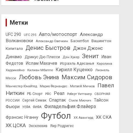
Метки
Авто/мотоспорт
Александр
UFC 290
UFC 295
Волкановски
Вашингтон
Александр Овечкин
Баскетбол
Денис Быстров
Джон Джонс
Кэпиталз
Зенит
Динамо
Иван
Дрикус Дю Плесси
Дэн Хукер
Федотов
Ислам Махачев
Исраэль Адесанья
Каролина
Кирилл Куценко
Харрикейнз
Килиан Мбаппе
Лионель
Максим Сидоров
Любовь Энина
Месси
Павел
Манчестер Юнайтед
Марио Фернандес
Матвей Мичков
Ниткин
Реал
РБ Спорт
СБОРНАЯ
РФС
Роберт Уиттакер
Спартак
Тайсон
РОССИИ
Сергей Семак
Стипе Миочич
Филадельфия Флайерз
Фьюри
УЕФА
ФИФА
Футбол
ХК СКА
Фрэнсис Нганну
ХК Авангард
ХК ЦСКА
Эксклюзив
Яир Родригес