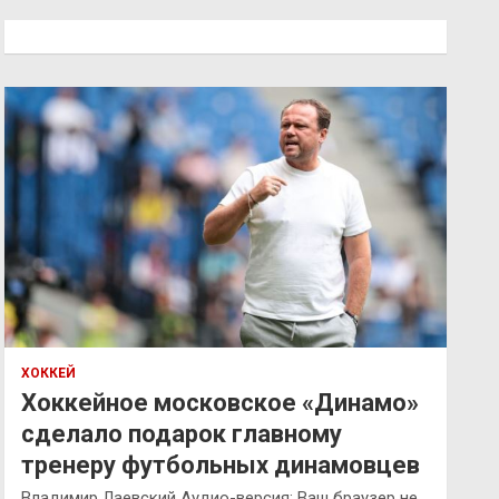
с
к
ХОККЕЙ
Хоккейное московское «Динамо»
сделало подарок главному
тренеру футбольных динамовцев
Владимир Лаевский Аудио-версия: Ваш браузер не