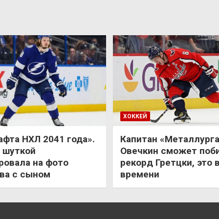
ХОККЕЙ
афта НХЛ 2041 года».
Капитан «Металлурга
 шуткой
Овечкин сможет поб
ровала на фото
рекорд Гретцки, это 
ва с сыном
времени