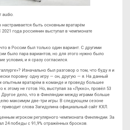
 audio.
о настраивается быть основным вратарём
 2021 года россиянин выступал в чемпионате
 что в России был только один вариант. С другими
сии было пара вариантов, но для этого нужно было
е условия, и я сразу согласился.
аллурге»? Изначально был разговор о том, что буду я и
ски поровну: одну игру — он, другую — я. На данный
ым опытным вратарём в команде и проведу большее
 к этому не готов. Но, выступая за «Лукко», провёл 53
. Другое дело, что в Финляндии между играми больше
еделю максимум две-три игры. В следующем сезоне
— приводит слова Загидулина официальный сайт КХЛ.
ценным игроком регулярного чемпионата Финляндии. За
ал 24 победы с 91,9% отражённых бросков.