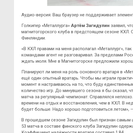
Аудио-версия: Ваш браузер не поддерживает элемент
Голкипер «Металлурга»
Артём Загидулин
заявил, чт
магнитогорского клуба в предстоящем сезоне КХЛ. С
Финляндии.
«В КХЛ правами на меня располагал «Металлург», так
командами агент не разговаривал. За пределами Рос
ждать июля. Мне в Магнитогорске предложили хороши
Планируют ли меня на роль основного вратаря в «Мет
ещё один опытный вратарь. Чтобы мы играли практиче
момент я настраиваюсь на то, что буду единственн
количество игр. До минувшего сезона я бы сказал, что
матча за регулярный чемпионат. Справлялся неплохо
времени на отдых и восстановления, чем в КХЛ. В н
будет больше. Надо хорошо подготовиться летом», 
В прошедшем сезоне Загидулин был признан самым 
53 матча в составе финского клуба Загидулин одерж
Коэффициент надёжности вратаря составил 1,84.