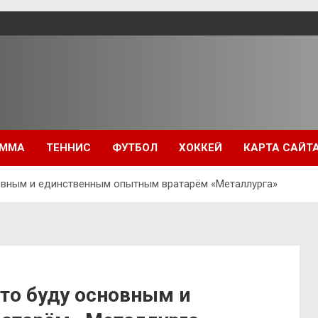
ММА
ТЕННИС
ФУТБОЛ
ХОККЕЙ
КАРТА САЙТ
новным и единственным опытным вратарём «Металлурга»
что буду основным и