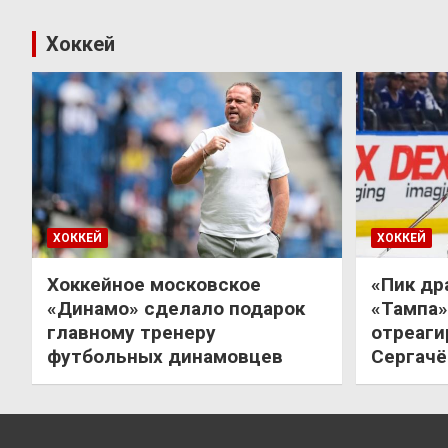
Хоккей
ХОККЕЙ
ХОККЕЙ
Хоккейное московское
«Пик др
«Динамо» сделало подарок
«Тампа»
главному тренеру
отреаги
футбольных динамовцев
Сергачё