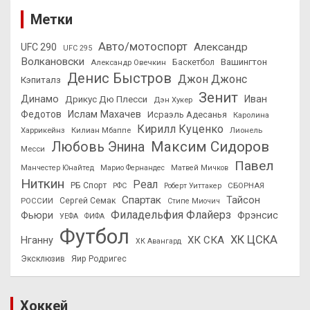
Метки
Авто/мотоспорт
Александр
UFC 290
UFC 295
Волкановски
Вашингтон
Александр Овечкин
Баскетбол
Денис Быстров
Джон Джонс
Кэпиталз
Зенит
Динамо
Иван
Дрикус Дю Плесси
Дэн Хукер
Федотов
Ислам Махачев
Исраэль Адесанья
Каролина
Кирилл Куценко
Харрикейнз
Килиан Мбаппе
Лионель
Максим Сидоров
Любовь Энина
Месси
Павел
Манчестер Юнайтед
Марио Фернандес
Матвей Мичков
Ниткин
Реал
РБ Спорт
СБОРНАЯ
РФС
Роберт Уиттакер
Спартак
Тайсон
РОССИИ
Сергей Семак
Стипе Миочич
Филадельфия Флайерз
Фьюри
Фрэнсис
УЕФА
ФИФА
Футбол
ХК ЦСКА
ХК СКА
Нганну
ХК Авангард
Эксклюзив
Яир Родригес
Хоккей