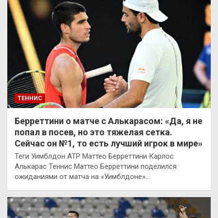
ТЕННИС
Берреттини о матче с Алькарасом: «Да, я не
попал в посев, но это тяжелая сетка.
Сейчас он №1, то есть лучший игрок в мире»
Теги Уимблдон ATP Маттео Берреттини Карлос
Алькарас Теннис Маттео Берреттини поделился
ожиданиями от матча на «Уимблдоне»…