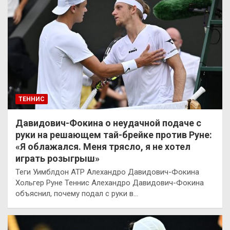
ТЕННИС
Давидович-Фокина о неудачной подаче с
руки на решающем тай-брейке против Руне:
«Я облажался. Меня трясло, я не хотел
играть розыгрыш»
Теги Уимблдон ATP Алехандро Давидович-Фокина
Хольгер Руне Теннис Алехандро Давидович-Фокина
объяснил, почему подал с руки в…