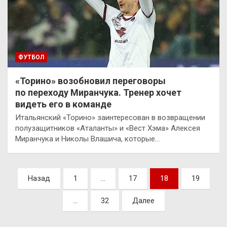
ФУТБОЛ
«Торино» возобновил переговоры
по переходу Миранчука. Тренер хочет
видеть его в команде
Итальянский «Торино» заинтересован в возвращении
полузащитников «Аталанты» и «Вест Хэма» Алексея
Миранчука и Николы Влашича, которые…
Пагинация
Назад
1
…
17
18
19
записей
…
32
Далее