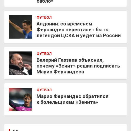
бабло»
ФУТБОЛ
Алдонин: со временем
Фернандес перестанет быть
легендой ЦСКА и уедет из России
ФУТБОЛ
Валерий Газзаев объяснил,
почему «Зенит» решил подписать
Марио Фернандеса
ФУТБОЛ
Марио Фернандес обратился
к болельщикам «Зенита»