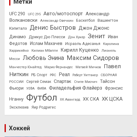
Метки
Авто/мотоспорт
Александр
UFC 290
UFC 295
Волкановски
Вашингтон
Александр Овечкин
Баскетбол
Денис Быстров
Джон Джонс
Кэпиталз
Зенит
Динамо
Иван
Дрикус Дю Плесси
Дэн Хукер
Федотов
Ислам Махачев
Исраэль Адесанья
Каролина
Кирилл Куценко
Харрикейнз
Килиан Мбаппе
Лионель
Максим Сидоров
Любовь Энина
Месси
Павел
Манчестер Юнайтед
Марио Фернандес
Матвей Мичков
Ниткин
Реал
РБ Спорт
СБОРНАЯ
РФС
Роберт Уиттакер
Спартак
Тайсон
РОССИИ
Сергей Семак
Стипе Миочич
Филадельфия Флайерз
Фьюри
Фрэнсис
УЕФА
ФИФА
Футбол
ХК ЦСКА
ХК СКА
Нганну
ХК Авангард
Эксклюзив
Яир Родригес
Хоккей