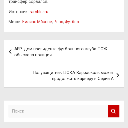
трансфер сорвался.
Источник:
rambler.ru
Метки:
Килиан Мбаппе
,
Реал
,
Футбол
Навигация
AFP: дом президента футбольного клуба ПСЖ
по
обыскала полиция
записям
Полузащитник ЦСКА Карраскаль может
продолжить карьеру в Серии А
П
о
и
с