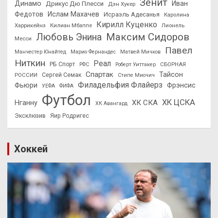
Зенит
Динамо
Иван
Дрикус Дю Плесси
Дэн Хукер
Федотов
Ислам Махачев
Исраэль Адесанья
Каролина
Кирилл Куценко
Харрикейнз
Килиан Мбаппе
Лионель
Максим Сидоров
Любовь Энина
Месси
Павел
Манчестер Юнайтед
Марио Фернандес
Матвей Мичков
Ниткин
Реал
РБ Спорт
СБОРНАЯ
РФС
Роберт Уиттакер
Спартак
Тайсон
РОССИИ
Сергей Семак
Стипе Миочич
Филадельфия Флайерз
Фьюри
Фрэнсис
УЕФА
ФИФА
Футбол
ХК ЦСКА
ХК СКА
Нганну
ХК Авангард
Эксклюзив
Яир Родригес
Хоккей