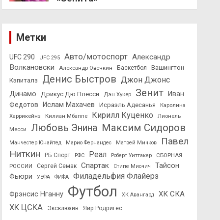
Метки
Авто/мотоспорт
Александр
UFC 290
UFC 295
Волкановски
Вашингтон
Александр Овечкин
Баскетбол
Денис Быстров
Джон Джонс
Кэпиталз
Зенит
Динамо
Иван
Дрикус Дю Плесси
Дэн Хукер
Федотов
Ислам Махачев
Исраэль Адесанья
Каролина
Кирилл Куценко
Харрикейнз
Килиан Мбаппе
Лионель
Максим Сидоров
Любовь Энина
Месси
Павел
Манчестер Юнайтед
Марио Фернандес
Матвей Мичков
Ниткин
Реал
РБ Спорт
СБОРНАЯ
РФС
Роберт Уиттакер
Спартак
Тайсон
РОССИИ
Сергей Семак
Стипе Миочич
Филадельфия Флайерз
Фьюри
УЕФА
ФИФА
Футбол
ХК СКА
Фрэнсис Нганну
ХК Авангард
ХК ЦСКА
Эксклюзив
Яир Родригес