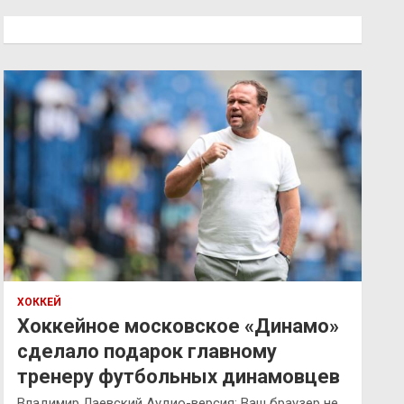
с
к
ХОККЕЙ
Хоккейное московское «Динамо»
сделало подарок главному
тренеру футбольных динамовцев
Владимир Лаевский Аудио-версия: Ваш браузер не