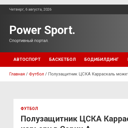
Перейти
Четверг, 6 августа, 2026
к
содержимому
Power Sport.
Спортивный портал.
АВТОСПОРТ
БАСКЕТБОЛ
БОДИБИЛДИНГ
Главная
Футбол
Полузащитник ЦСКА Карраскаль может 
ФУТБОЛ
Полузащитник ЦСКА Карра