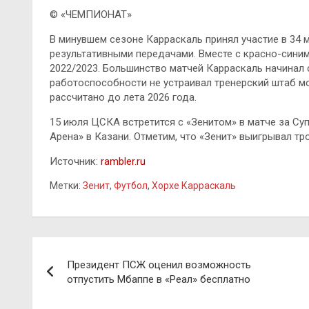
© «ЧЕМПИОНАТ»
В минувшем сезоне Карраскаль принял участие в 34
результативными передачами. Вместе с красно-сини
2022/2023. Большинство матчей Карраскаль начинал с
работоспособности не устраивал тренерский штаб 
рассчитано до лета 2026 года.
15 июля ЦСКА встретится с «Зенитом» в матче за Су
Арена» в Казани. Отметим, что «Зенит» выигрывал тр
Источник:
rambler.ru
Метки:
Зенит
,
Футбол
,
Хорхе Карраскаль
Навигация
Президент ПСЖ оценил возможность
по
отпустить Мбаппе в «Реал» бесплатно
записям