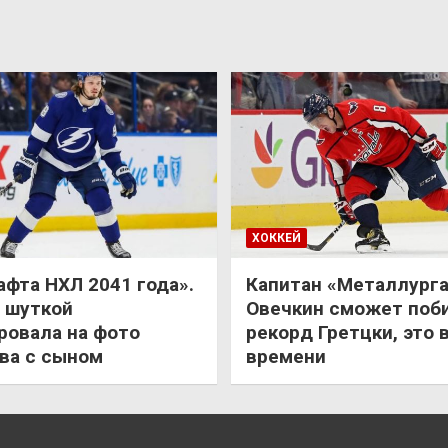
ХОККЕЙ
афта НХЛ 2041 года».
Капитан «Металлурга
 шуткой
Овечкин сможет поб
ровала на фото
рекорд Гретцки, это 
ва с сыном
времени