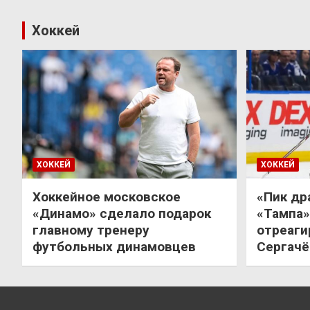
Хоккей
ХОККЕЙ
ХОККЕЙ
Хоккейное московское
«Пик др
«Динамо» сделало подарок
«Тампа»
главному тренеру
отреаги
футбольных динамовцев
Сергачё