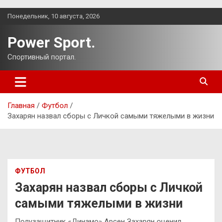
Перейти
Понедельник, 10 августа, 2026
к
содержимому
Power Sport.
Спортивный портал.
Главная
Футбол
Захарян назвал сборы с Личкой самыми тяжелыми в жизни
ФУТБОЛ
Захарян назвал сборы с Личкой
самыми тяжелыми в жизни
Полузащитник «Динамо» Арсен Захарян оценил