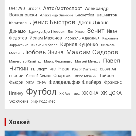
Авто/мотоспорт
Александр
UFC 290
UFC 295
Волкановски
Вашингтон
Александр Овечкин
Баскетбол
Денис Быстров
Джон Джонс
Кэпиталз
Зенит
Динамо
Иван
Дрикус Дю Плесси
Дэн Хукер
Федотов
Ислам Махачев
Исраэль Адесанья
Каролина
Кирилл Куценко
Харрикейнз
Килиан Мбаппе
Лионель
Максим Сидоров
Любовь Энина
Месси
Павел
Манчестер Юнайтед
Марио Фернандес
Матвей Мичков
Ниткин
Реал
РБ Спорт
СБОРНАЯ
РФС
Роберт Уиттакер
Спартак
Тайсон
РОССИИ
Сергей Семак
Стипе Миочич
Филадельфия Флайерз
Фьюри
Фрэнсис
УЕФА
ФИФА
Футбол
ХК ЦСКА
ХК СКА
Нганну
ХК Авангард
Эксклюзив
Яир Родригес
Хоккей