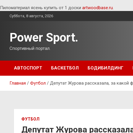
Пиломатериал ясень купить от 1 доски
artwoodbase.ru
.
Перейти
Суббота, 8 августа, 2026
к
содержимому
Power Sport.
Спортивный портал.
АВТОСПОРТ
БАСКЕТБОЛ
БОДИБИЛДИНГ
Главная
Футбол
Депутат Журова рассказала, за какой 
ФУТБОЛ
Депутат Журова рассказала