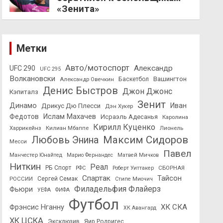
«Зенита»
Метки
Авто/мотоспорт
Александр
UFC 290
UFC 295
Волкановски
Вашингтон
Александр Овечкин
Баскетбол
Денис Быстров
Джон Джонс
Кэпиталз
Зенит
Динамо
Иван
Дрикус Дю Плесси
Дэн Хукер
Федотов
Ислам Махачев
Исраэль Адесанья
Каролина
Кирилл Куценко
Харрикейнз
Килиан Мбаппе
Лионель
Максим Сидоров
Любовь Энина
Месси
Павел
Манчестер Юнайтед
Марио Фернандес
Матвей Мичков
Ниткин
Реал
РБ Спорт
СБОРНАЯ
РФС
Роберт Уиттакер
Спартак
Тайсон
РОССИИ
Сергей Семак
Стипе Миочич
Филадельфия Флайерз
Фьюри
УЕФА
ФИФА
Футбол
ХК СКА
Фрэнсис Нганну
ХК Авангард
ХК ЦСКА
Эксклюзив
Яир Родригес