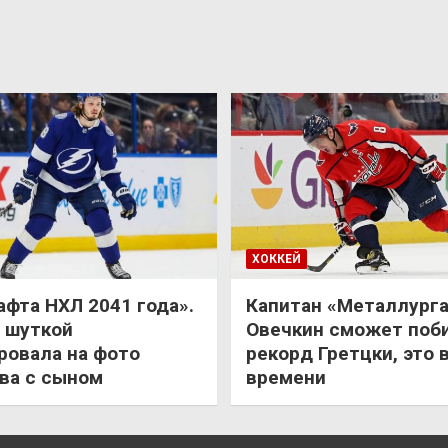
ХОККЕЙ
афта НХЛ 2041 года».
Капитан «Металлурга
 шуткой
Овечкин сможет поб
ровала на фото
рекорд Гретцки, это 
ва с сыном
времени