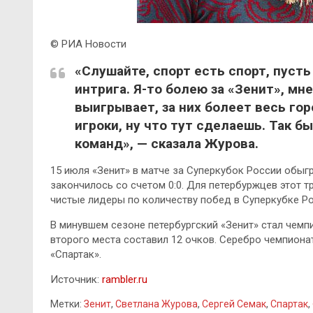
© РИА Новости
«Слушайте, спорт есть спорт, пуст
интрига. Я-то болею за «Зенит», мн
выигрывает, за них болеет весь го
игроки, ну что тут сделаешь. Так б
команд», — сказала Журова.
15 июля «Зенит» в матче за Суперкубок России обыгр
закончилось со счетом 0:0. Для петербуржцев этот 
чистые лидеры по количеству побед в Суперкубке Ро
В минувшем сезоне петербургский «Зенит» стал чем
второго места составил 12 очков. Серебро чемпиона
«Спартак».
Источник:
rambler.ru
Метки:
Зенит
,
Светлана Журова
,
Сергей Семак
,
Спартак
,