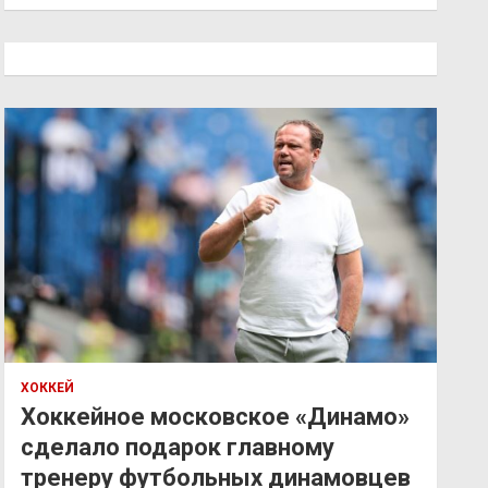
и
с
к
ХОККЕЙ
Хоккейное московское «Динамо»
сделало подарок главному
тренеру футбольных динамовцев