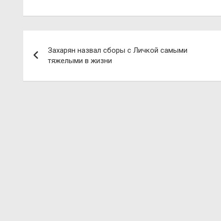
Навигация
Захарян назвал сборы с Личкой самыми
по
тяжелыми в жизни
записям