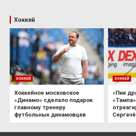
Хоккей
ХОККЕЙ
ХОККЕЙ
Хоккейное московское
«Пик др
«Динамо» сделало подарок
«Тампа»
главному тренеру
отреаги
футбольных динамовцев
Сергачё