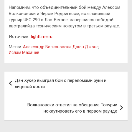
Напомним, что объединительный бой между Алексом
Волкановски и Яиром Родригесом, возглавивший
турнир UFC 290 в Лас-Вегасе, завершился победой
австралийца техническим нокаутом в третьем раунде.
Источник:
fighttime.ru
Метки:
Александр Волкановски
,
Джон Джонс
,
Ислам Махачев
Навигация
Дэн Хукер выиграл бой с переломами руки и
по
лицевой кости
записям
Волкановски ответил на обещание Топурии
нокаутировать его в первом раунде