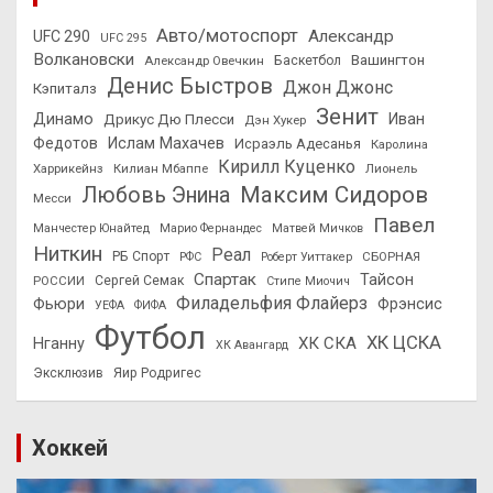
Авто/мотоспорт
Александр
UFC 290
UFC 295
Волкановски
Вашингтон
Александр Овечкин
Баскетбол
Денис Быстров
Джон Джонс
Кэпиталз
Зенит
Динамо
Иван
Дрикус Дю Плесси
Дэн Хукер
Федотов
Ислам Махачев
Исраэль Адесанья
Каролина
Кирилл Куценко
Харрикейнз
Килиан Мбаппе
Лионель
Максим Сидоров
Любовь Энина
Месси
Павел
Манчестер Юнайтед
Марио Фернандес
Матвей Мичков
Ниткин
Реал
РБ Спорт
СБОРНАЯ
РФС
Роберт Уиттакер
Спартак
Тайсон
РОССИИ
Сергей Семак
Стипе Миочич
Филадельфия Флайерз
Фьюри
Фрэнсис
УЕФА
ФИФА
Футбол
ХК ЦСКА
ХК СКА
Нганну
ХК Авангард
Эксклюзив
Яир Родригес
Хоккей