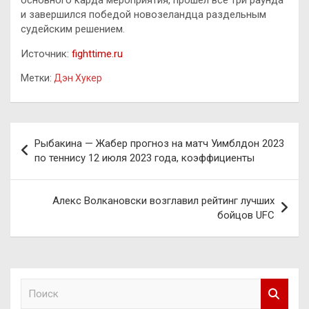
и завершился победой новозеландца раздельным
судейским решением.
Источник:
fighttime.ru
Метки:
Дэн Хукер
Навигация
Рыбакина — Жабер прогноз на матч Уимблдон 2023
по
по теннису 12 июля 2023 года, коэффициенты
записям
Алекс Волкановски возглавил рейтинг лучших
бойцов UFC
П
о