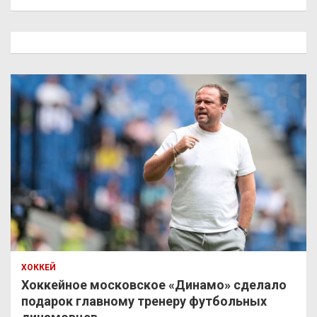
и
с
к
ХОККЕЙ
Хоккейное московское «Динамо» сделало
подарок главному тренеру футбольных