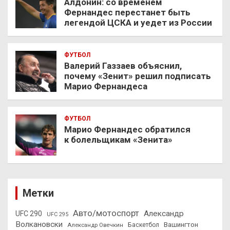
Алдонин: со временем
Фернандес перестанет быть
легендой ЦСКА и уедет из России
ФУТБОЛ
Валерий Газзаев объяснил,
почему «Зенит» решил подписать
Марио Фернандеса
ФУТБОЛ
Марио Фернандес обратился
к болельщикам «Зенита»
Метки
Авто/мотоспорт
Александр
UFC 290
UFC 295
Волкановски
Вашингтон
Александр Овечкин
Баскетбол