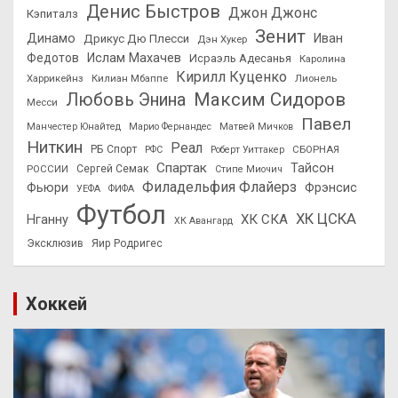
Денис Быстров
Джон Джонс
Кэпиталз
Зенит
Динамо
Иван
Дрикус Дю Плесси
Дэн Хукер
Федотов
Ислам Махачев
Исраэль Адесанья
Каролина
Кирилл Куценко
Харрикейнз
Килиан Мбаппе
Лионель
Максим Сидоров
Любовь Энина
Месси
Павел
Манчестер Юнайтед
Марио Фернандес
Матвей Мичков
Ниткин
Реал
РБ Спорт
СБОРНАЯ
РФС
Роберт Уиттакер
Спартак
Тайсон
РОССИИ
Сергей Семак
Стипе Миочич
Филадельфия Флайерз
Фьюри
Фрэнсис
УЕФА
ФИФА
Футбол
ХК ЦСКА
ХК СКА
Нганну
ХК Авангард
Эксклюзив
Яир Родригес
Хоккей