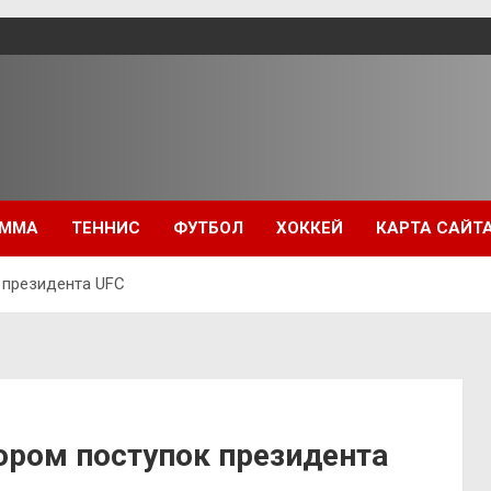
ММА
ТЕННИС
ФУТБОЛ
ХОККЕЙ
КАРТА САЙТ
 президента UFC
ором поступок президента