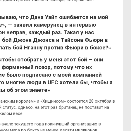
зываю, что Дана Уайт ошибается на мой
е», — заявил камерунец в интервью
он неправ, каждый раз. Такая у нас
ь бой Джона Джонса и Тайсона Фьюри в
лать бой Нганну против Фьюри в боксе?»
чтобы отобрать у меня этот бой – они
л форменный позор, потому что их
ие было подписано с моей компанией
что многие люди в UFC хотели бы, чтобы я
вы об этом знаете»
ганским королем» и «Хищником» состоится 28 октября в
татус, однако, на этот раз британец не поставит на
желом весе.
начале текущего года покинувший организацию в
ионом мира по боксу не менее десяти миллионов