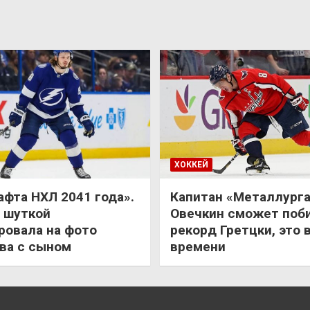
ХОККЕЙ
афта НХЛ 2041 года».
Капитан «Металлурга
 шуткой
Овечкин сможет поб
ровала на фото
рекорд Гретцки, это 
ва с сыном
времени