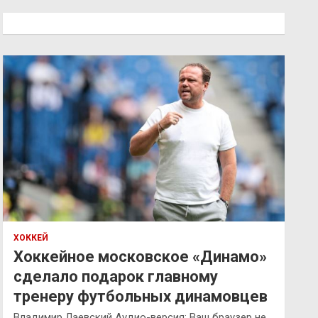
с
к
ХОККЕЙ
Хоккейное московское «Динамо»
сделало подарок главному
тренеру футбольных динамовцев
Владимир Лаевский Аудио-версия: Ваш браузер не