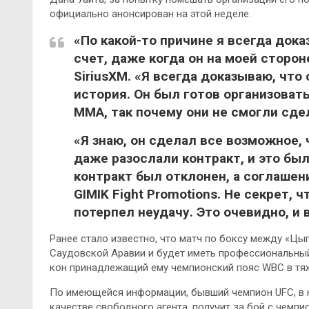
официально анонсирован на этой неделе.
«По какой-то причине я всегда
дока
счет, даже когда он на моей сторон
SiriusXM. «Я всегда доказываю, что 
история. Он был готов организоват
ММА, так почему они не смогли сде
«Я знаю, он сделал все возможное, 
даже разослали контракт, и это бы
контракт был отклонен, а соглашен
GIMIK Fight Promotions. Не секрет, 
потерпел неудачу. Это очевидно, и 
Ранее стало известно, что матч по боксу между «Цы
Саудовской Аравии и будет иметь профессиональный с
кон принадлежащий ему чемпионский пояс WBC в тя
По имеющейся информации, бывший чемпион UFC, в 
качестве свободного агента, получит за бой с чемп