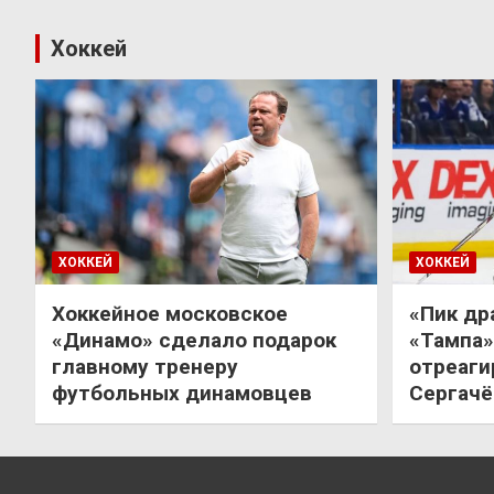
Хоккей
ХОККЕЙ
ХОККЕЙ
Хоккейное московское
«Пик др
«Динамо» сделало подарок
«Тампа»
главному тренеру
отреаги
футбольных динамовцев
Сергачё