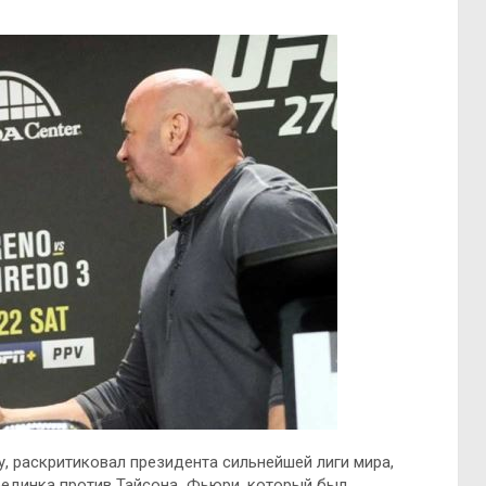
, раскритиковал президента сильнейшей лиги мира,
поединка против Тайсона Фьюри, который был