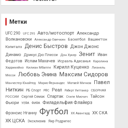
Метки
Авто/мотоспорт
Александр
UFC 290
UFC 295
Волкановски
Вашингтон
Александр Овечкин
Баскетбол
Денис Быстров
Джон Джонс
Кэпиталз
Зенит
Динамо
Иван
Дрикус Дю Плесси
Дэн Хукер
Федотов
Ислам Махачев
Исраэль Адесанья
Каролина
Кирилл Куценко
Харрикейнз
Килиан Мбаппе
Лионель
Максим Сидоров
Любовь Энина
Месси
Павел
Манчестер Юнайтед
Марио Фернандес
Матвей Мичков
Ниткин
Реал
РБ Спорт
СБОРНАЯ
РФС
Роберт Уиттакер
Спартак
Тайсон
РОССИИ
Сергей Семак
Стипе Миочич
Филадельфия Флайерз
Фьюри
УЕФА
ФИФА
Футбол
ХК СКА
Фрэнсис Нганну
ХК Авангард
ХК ЦСКА
Эксклюзив
Яир Родригес