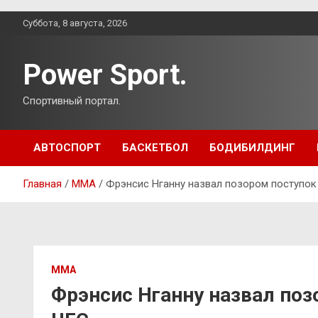
Перейти
Суббота, 8 августа, 2026
к
содержимому
Power Sport.
Спортивный портал.
АВТОСПОРТ
БАСКЕТБОЛ
БОДИБИЛДИНГ
Главная
ММА
Фрэнсис Нганну назвал позором поступок
ММА
Фрэнсис Нганну назвал поз