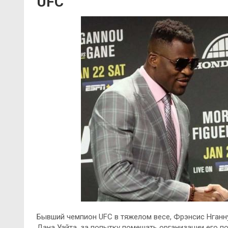
UFC
Бывший чемпион UFC в тяжелом весе, Фрэнсис Нганну
Дана Уайта, за попытку помешать организации его 