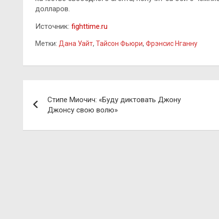
долларов.
Источник:
fighttime.ru
Метки:
Дана Уайт
,
Тайсон Фьюри
,
Фрэнсис Нганну
Навигация
Стипе Миочич: «Буду диктовать Джону
по
Джонсу свою волю»
записям