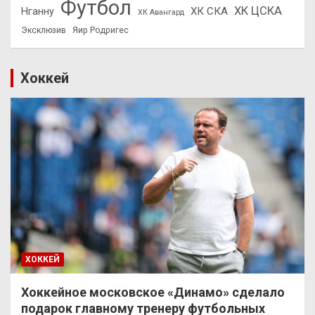
Футбол
ХК ЦСКА
ХК СКА
Нганну
ХК Авангард
Эксклюзив
Яир Родригес
Хоккей
ХОККЕЙ
Хоккейное московское «Динамо» сделало
подарок главному тренеру футбольных