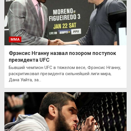
ММА
Фрэнсис Нганну назвал позором поступок
президента UFC
Бывший чемпион UFC в тяжелом весе, Фрэнсис Нганну,
раскритиковал президента сильнейшей лиги мира,
Дана Уайта, за…