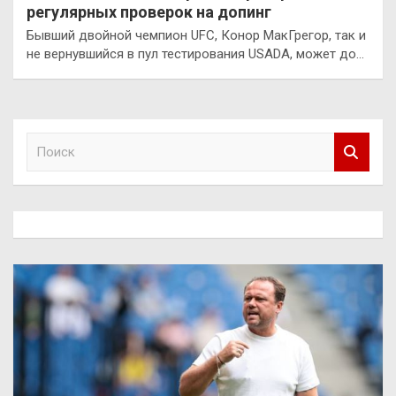
регулярных проверок на допинг
Бывший двойной чемпион UFC, Конор МакГрегор, так и
не вернувшийся в пул тестирования USADA, может до…
П
о
и
с
к