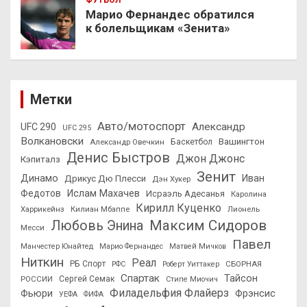
Марио Фернандес обратился
к болельщикам «Зенита»
Метки
Авто/мотоспорт
Александр
UFC 290
UFC 295
Волкановски
Вашингтон
Александр Овечкин
Баскетбол
Денис Быстров
Джон Джонс
Кэпиталз
Зенит
Динамо
Иван
Дрикус Дю Плесси
Дэн Хукер
Федотов
Ислам Махачев
Исраэль Адесанья
Каролина
Кирилл Куценко
Харрикейнз
Килиан Мбаппе
Лионель
Максим Сидоров
Любовь Энина
Месси
Павел
Манчестер Юнайтед
Марио Фернандес
Матвей Мичков
Ниткин
Реал
РБ Спорт
СБОРНАЯ
РФС
Роберт Уиттакер
Спартак
Тайсон
РОССИИ
Сергей Семак
Стипе Миочич
Филадельфия Флайерз
Фьюри
Фрэнсис
УЕФА
ФИФА