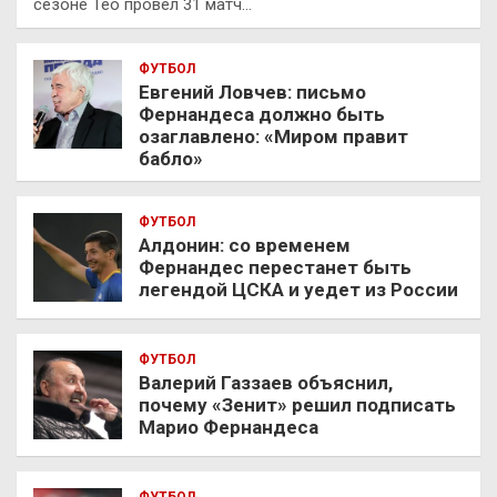
сезоне Тео провел 31 матч…
ФУТБОЛ
Евгений Ловчев: письмо
Фернандеса должно быть
озаглавлено: «Миром правит
бабло»
ФУТБОЛ
Алдонин: со временем
Фернандес перестанет быть
легендой ЦСКА и уедет из России
ФУТБОЛ
Валерий Газзаев объяснил,
почему «Зенит» решил подписать
Марио Фернандеса
ФУТБОЛ