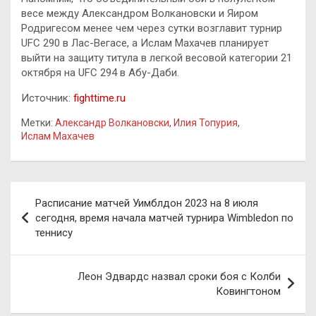
весе между Александром Волкановски и Яиром
Родригесом менее чем через сутки возглавит турнир
UFC 290 в Лас-Вегасе, а Ислам Махачев планирует
выйти на защиту титула в легкой весовой категории 21
октября на UFC 294 в Абу-Даби.
Источник:
fighttime.ru
Метки:
Александр Волкановски
,
Илия Топурия
,
Ислам Махачев
Навигация
Расписание матчей Уимблдон 2023 на 8 июля
по
сегодня, время начала матчей турнира Wimbledon по
теннису
записям
Леон Эдвардс назвал сроки боя с Колби
Ковингтоном