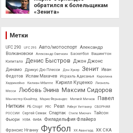
обратился к болельщикам
«Зенита»
Метки
Авто/мотоспорт
Александр
UFC 290
UFC 295
Волкановски
Вашингтон
Александр Овечкин
Баскетбол
Денис Быстров
Джон Джонс
Кэпиталз
Зенит
Динамо
Иван
Дрикус Дю Плесси
Дэн Хукер
Федотов
Ислам Махачев
Исраэль Адесанья
Каролина
Кирилл Куценко
Харрикейнз
Килиан Мбаппе
Лионель
Максим Сидоров
Любовь Энина
Месси
Павел
Манчестер Юнайтед
Марио Фернандес
Матвей Мичков
Ниткин
Реал
РБ Спорт
СБОРНАЯ
РФС
Роберт Уиттакер
Спартак
Тайсон
РОССИИ
Сергей Семак
Стипе Миочич
Филадельфия Флайерз
Фьюри
УЕФА
ФИФА
Футбол
ХК СКА
Фрэнсис Нганну
ХК Авангард