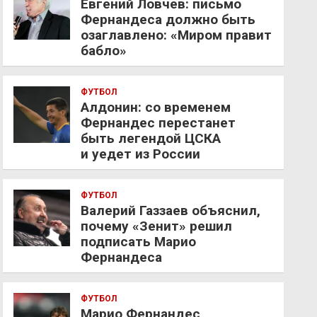
Евгений Ловчев: письмо
Фернандеса должно быть
озаглавлено: «Миром правит
бабло»
ФУТБОЛ
Алдонин: со временем
Фернандес перестанет
быть легендой ЦСКА
и уедет из России
ФУТБОЛ
Валерий Газзаев объяснил,
почему «Зенит» решил
подписать Марио
Фернандеса
ФУТБОЛ
Марио Фернандес