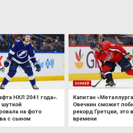
ХОККЕЙ
афта НХЛ 2041 года».
Капитан «Металлурга
 шуткой
Овечкин сможет поб
ровала на фото
рекорд Гретцки, это 
ва с сыном
времени